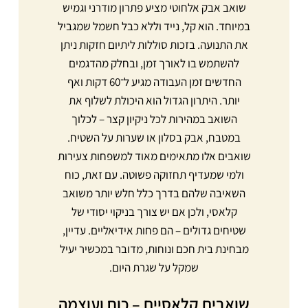
שואב אבק אלחוטי מציע פתרון מודרני וגמיש
במיוחד. הוא קל, נייד וללא כבל חשמל שמגביל
את התנועה. בזכות סוללות ליתיום חזקות ניתן
להשתמש בו לאורך זמן, ובחלק מהדגמים
החדשים זמן העבודה מגיע ל־60 דקות ואף
יותר. היתרון הגדול הוא היכולת לשלוף את
השואב במהירות לכל ניקיון קצר – לכלוך
במטבח, אבק בסלון או שערות על השטיח.
שואבים אלו מתאימים מאוד למשפחות צעירות
ולמי שמעדיף תחזוקה פשוטה. עם זאת, כוח
השאיבה שלהם בדרך כלל חלש יותר משואב
קלאסי, ולכן אם יש צורך בניקוי יסודי של
שטיחים גדולים – הם פחות אידיאליים. עדיין,
מבחינת בית חכם ונוחות, מדובר במכשיר יעיל
שמקל על שגרת היום.
שואבים קלאסיים – כוח ועוצמה