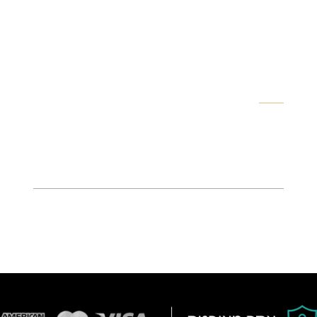
איך לחסוך 50% בחשבון החשמל עם מכשירים חכמים
עבור רבים מבעלי הבתים, חשבון החשמל הפך לאחת
מההוצאות החודשיות הגבוהות ביותר. שימוש מתמשך
במזגנים, תאורה ומכשירי חשמל אחרים מייצר...
קרא עוד