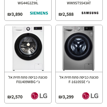
WG44G2Z9IL⁩
WW9ST5543AT⁩
₪
3,890
₪
2,588
מכונת כביסה פתח חזית אל
מכונת כביסה פתח חזית אל
ג'י F-16105SE
ג'י F01409WBG
₪
2,570
₪
3,299