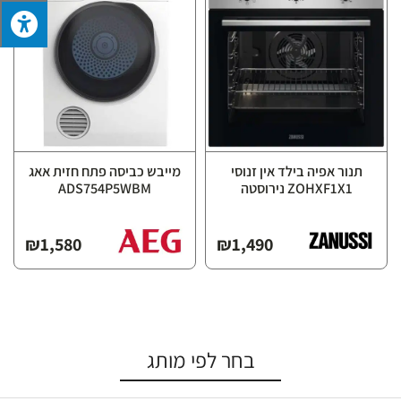
תנור אפיה בילד אין זנוסי
מייבש כביסה פתח חזית אאג
ZOHXF1X1 נירוסטה
ADS754P5WBM
₪
1,580
₪
1,490
בחר לפי מותג