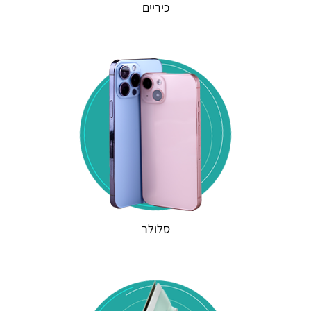
כיריים
סלולר