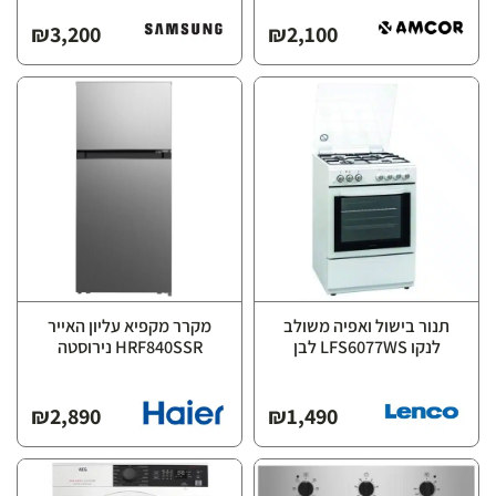
₪
3,200
₪
2,100
תנור בישול ואפיה משולב
מקרר מקפיא עליון האייר
לנקו LFS6077WS לבן
HRF840SSR נירוסטה
₪
2,890
₪
1,490