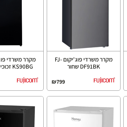
מקרר משרדי פוג'יקום FJ-
DF91BK שחור
KS90BG זכוכית שחורה
₪
799