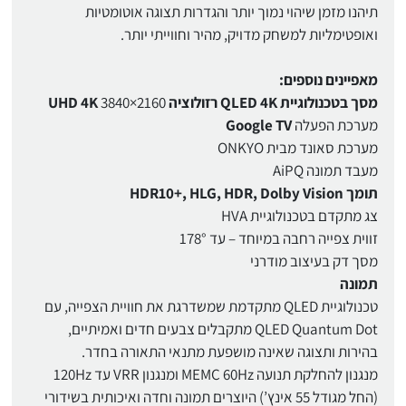
תיהנו מזמן שיהוי נמוך יותר והגדרות תצוגה אוטומטיות
ואופטימליות למשחק מדויק, מהיר וחווייתי יותר.
מאפיינים נוספים:
מסך בטכנולוגיית QLED 4K רזולוציה
2160×3840
UHD 4K
מערכת הפעלה
Google TV
מערכת סאונד מבית ONKYO
מעבד תמונה AiPQ
תומך HDR10+, HLG, HDR, Dolby Vision
צג מתקדם בטכנולוגיית HVA
זווית צפייה רחבה במיוחד – עד 178°
מסך דק בעיצוב מודרני
תמונה
טכנולוגיית QLED מתקדמת שמשדרגת את חוויית הצפייה, עם
QLED Quantum Dot מתקבלים צבעים חדים ואמיתיים,
בהירות ותצוגה שאינה מושפעת מתנאי התאורה בחדר.
מנגנון להחלקת תנועה MEMC 60Hz ומנגנון VRR עד 120Hz
(החל מגודל 55 אינץ’) היוצרים תמונה וחדה ואיכותית בשידורי