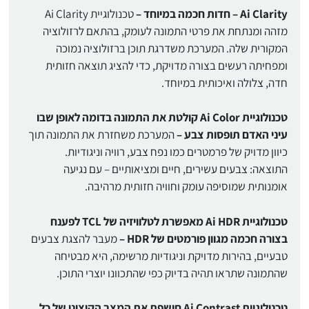
Ai Clarity – חדות חכמה במיוחד –
טכנולוגיית Ai Clarity
מזהה ומנתחת את פרטי התמונה לעומק, בהתאם לרזולוציה
המקורית שלה. המערכת משדרגת תוכן ברזולוציה נמוכה
ומפחיתה רעשים בצורה מדויקת, כדי להציג תוצאה חזותית
חדה, צלולה ואיכותית במיוחד.
טכנולוגיית Ai Color קולטת את התמונה בדומה לאופן שבו
עיני האדם תופסות צבע –
המערכת משחזרת את התמונה תוך
כיוון מדויק של פרמטרים כמו נפח צבע, רוויה וניגודיות.
התוצאה: צבעים עשירים, חיים ומציאותיים – עם נגיעה
אומנותית שמוסיפה עומק וחוויה חזותית מרהיבה.
טכנולוגיית Ai HDR מאפשרת לטלוויזיה של TCL לפענח
בצורה חכמה מגוון פורמטים של HDR –
מעבר להצגת צבעים
טבעיים, בהירות מדויקת וניגודיות מרשימה, היא מבטיחה
שהתמונה שתראו תהיה בדיוק כפי שהתכוונו יוצרי התוכן.
טכנולוגיית Ai Contrast חושפת את המצב הקיצוני של כל