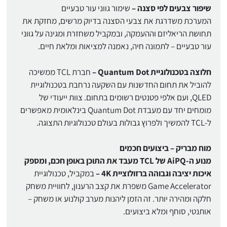
שיפור צבעים לפי סצנה –
שימור גווני עור טבעיים
המערכת משדרגת את צבעי הסצנה בדיוק מרשים, מחזקת את
תחושת הריאליזם וההעמקה, ובמקביל משחזרת ומגינה על גווני
עור טבעיים – לתמונה חיה, נאמנה למציאות ומלאת חיים.
חלוצה בטכנולוגיית Quantum Dot –
חברת TCL ממשיכה
להוביל את תחום החדשנות עם השקעה נרחבת בטכנולוגיית
QLED, ועם אלפי פטנטים רשומים בתחום. צוות ייעודי של
מומחים יחד עם מעבדת Quantum Dot בינלאומית מאפשרים
ל-TCL להמשיך ולפרוץ גבולות בעולם טכנולוגיות התצוגה.
מוח מבריק – ביצועים חכמים
מנוע ה-AiPQ של TCL מעבד את התוכן באופן חכם, ומספק
איכות יציבה וגבוהה ברזולוציית 4K –
במקביל, טכנולוגיית
Game Accelerator משפרת את קצב הרענון, לחוויית משחק
חלקה ומהירה יותר. זה הזמן ליהנות מערב קולנוע או משחק –
אותנטי, סוחף ומלא ביצועים.