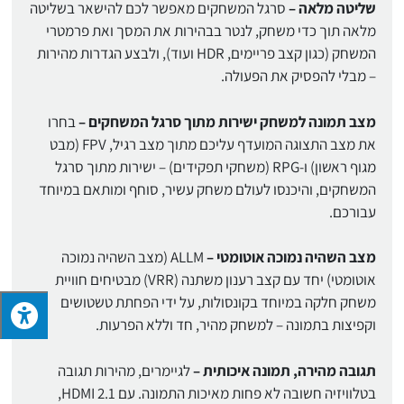
שליטה מלאה –
סרגל המשחקים מאפשר לכם להישאר בשליטה
מלאה תוך כדי משחק, לנטר בבהירות את המסך ואת פרמטרי
המשחק (כגון קצב פריימים, HDR ועוד), ולבצע הגדרות מהירות
– מבלי להפסיק את הפעולה.
מצב תמונה למשחק ישירות מתוך סרגל המשחקים –
בחרו
את מצב התצוגה המועדף עליכם מתוך מצב רגיל, FPV (מבט
מגוף ראשון) ו-RPG (משחקי תפקידים) – ישירות מתוך סרגל
המשחקים, והיכנסו לעולם משחק עשיר, סוחף ומותאם במיוחד
עבורכם.
מצב השהיה נמוכה אוטומטי –
ALLM (מצב השהיה נמוכה
אוטומטי) יחד עם קצב רענון משתנה (VRR) מבטיחים חוויית
משחק חלקה במיוחד בקונסולות, על ידי הפחתת טשטושים
וקפיצות בתמונה – למשחק מהיר, חד וללא הפרעות.
תגובה מהירה, תמונה איכותית –
לגיימרים, מהירות תגובה
בטלוויזיה חשובה לא פחות מאיכות התמונה. עם HDMI 2.1,