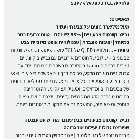
טלוויזיה TCL טי.סי.אל 50P7K
מאפיינים:
מעל מיליארד גוונים של צבע חי ועשיר
גבישי קוונטום צבעוניים | 93% DCI-P3 – טווח צבעים רחב
במיוחד | יציבות מוגברת | טכנולוגיית אופטימיזציית צבע
ביונית –
טכנולוגיית QLED של TCL עושה שימוש בגבישי קוונטום
צבעוניים – שילוב של חומרים אורגניים עם גבישים קוונטיים
זעירים ברמת ה-Nano, המסודרים בשכבות מרובות. יחד עם
טכנולוגיית תאורת הרקע, פריצת דרך זו מאפשרת ביצועים יוצאי
דופן בצבע ובאופטיקה. כל פריים מוצג עם יותר ממיליארד גוונים
של צבעים חיים ומדויקים, ומעניק תצוגה עשירה ומרהיבה.
בהירות מוגברת מדגישה פרטים עדינים, ויוצרת חוויית צפייה
סוחפת ומציאותית, החושפת גם את הדקויות הנסתרות ביותר.
גבישי קוונטום צבעוניים צבע שנוצר מחדש עם עוצמה
שפורצת גבולות יעילות אור גבוהה
מבנה מרוכב של ננו-יהלומים | ייצור מדויק בטכנולוגיית שכבות