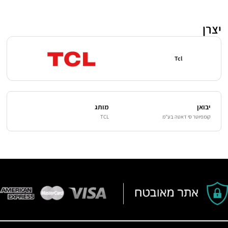
יצרן
Tcl
יבואן
מותג
קומפיוטר סי דאטה בע"מ
TCL