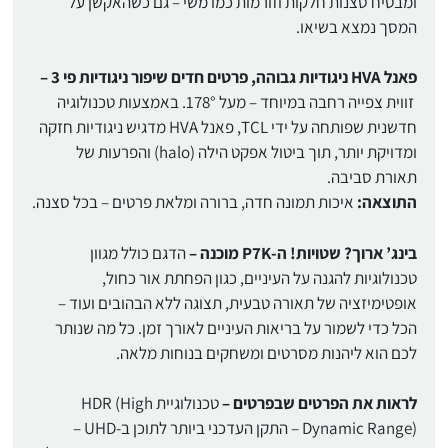
ומבטיח סצנות חלקות וזורמות כמו משי – גם כשהאקשן על
המסך נמצא בשיאו.
פאנל HVA ניגודיות גבוהה, פרטים חדים שיפור ניגודיות פי 3 –
זווית צפייה רחבה במיוחד – מעל 178°. באמצעות טכנולוגיה
חדשנית שפותחה על ידי TCL, פאנל HVA מדגיש ניגודיות חזקה
ומדויקת יותר, תוך ביטול אפקט הילה (halo) והפרעות של
תאורת סביבה.
התוצאה:
איכות תמונה חדה, ברורה ומלאת פרטים – בכל סצנה.
בינג’ ארוך? שטויות! ה-P7K מוכנה –
הדגם כולל מגוון
טכנולוגיות להגנה על העיניים, כגון הפחתת אור כחול,
אופטימיזציה של תאורה טבעית, תצוגה ללא הבהובים ועוד –
הכל כדי לשמור על בריאות העיניים לאורך זמן. כל מה שנותר
לכם הוא ליהנות מסרטים ומשחקים בנוחות מלאה.
לראות את הפרטים שבפרטים –
טכנולוגיית HDR (High
Dynamic Range) – התקן העדכני ביותר לתוכן ב-UHD –