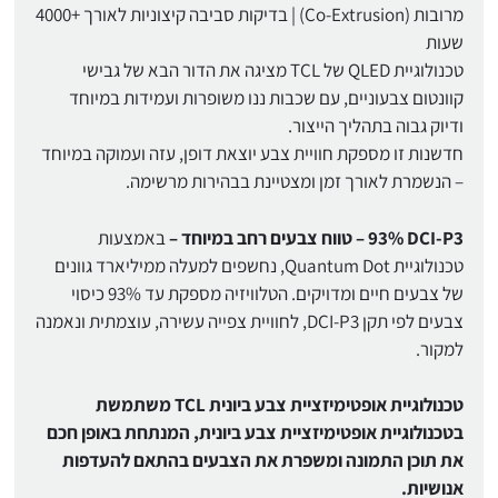
מרובות (Co-Extrusion) | בדיקות סביבה קיצוניות לאורך +4000
שעות
טכנולוגיית QLED של TCL מציגה את הדור הבא של גבישי
קוונטום צבעוניים, עם שכבות ננו משופרות ועמידות במיוחד
ודיוק גבוה בתהליך הייצור.
חדשנות זו מספקת חוויית צבע יוצאת דופן, עזה ועמוקה במיוחד
– הנשמרת לאורך זמן ומצטיינת בבהירות מרשימה.
‎93% DCI-P3 – טווח צבעים רחב במיוחד –
באמצעות
טכנולוגיית Quantum Dot, נחשפים למעלה ממיליארד גוונים
של צבעים חיים ומדויקים. הטלוויזיה מספקת עד 93% כיסוי
צבעים לפי תקן DCI-P3, לחוויית צפייה עשירה, עוצמתית ונאמנה
למקור.
טכנולוגיית אופטימיזציית צבע ביונית TCL משתמשת
בטכנולוגיית אופטימיזציית צבע ביונית, המנתחת באופן חכם
את תוכן התמונה ומשפרת את הצבעים בהתאם להעדפות
אנושיות.