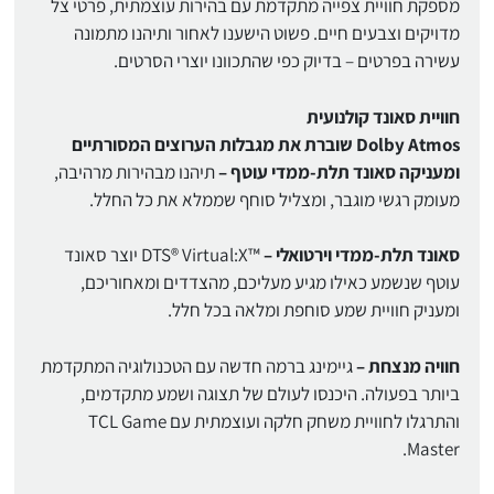
מספקת חוויית צפייה מתקדמת עם בהירות עוצמתית, פרטי צל
מדויקים וצבעים חיים. פשוט הישענו לאחור ותיהנו מתמונה
עשירה בפרטים – בדיוק כפי שהתכוונו יוצרי הסרטים.
חוויית סאונד קולנועית
Dolby Atmos שוברת את מגבלות הערוצים המסורתיים
ומעניקה סאונד תלת-ממדי עוטף –
תיהנו מבהירות מרהיבה,
מעומק רגשי מוגבר, ומצליל סוחף שממלא את כל החלל.
סאונד תלת-ממדי וירטואלי –
™DTS® Virtual:X יוצר סאונד
עוטף שנשמע כאילו מגיע מעליכם, מהצדדים ומאחוריכם,
ומעניק חוויית שמע סוחפת ומלאה בכל חלל.
חוויה מנצחת –
גיימינג ברמה חדשה עם הטכנולוגיה המתקדמת
ביותר בפעולה. היכנסו לעולם של תצוגה ושמע מתקדמים,
והתרגלו לחוויית משחק חלקה ועוצמתית עם TCL Game
Master.