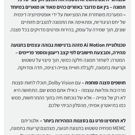
תמונה – בין אם מדובר באזורים כהים מאוד או מוארים במיוחד
–
המערכת משחזרת את המציאות על ידי אופטימיזציה דינמית
של יחס הניגודיות, ומתאימה את התמונה למצבים חזותיים
שונים, תוך שמירה על עומק, בהירות ופרטים מדויקים בכל סצנה.
טכנולוגיית Ai Motion מזהה ברגישות גבוהה עצמים בתנועה
מהירה, ומבצעת חישובים לפי קצב ריענון ומספר פריימים –
המטרה: לשחזר תמונה חלקה כמשי, תוך פיצוי על טשטוש
וקריעות בתמונה, לקבלת חוויית צפייה רציפה, חדה ומדויקת.
חושפים סצנה סוחפת –
עם Dolby Vision, תוכלו לחוות סצנות
מרהיבות ומלאות עוצמה – כאילו אתם ממש שם. התחושה היא
לא רק של צפייה – אלא של נוכחות חיה בתוך ההתרחשות, ממש
כמו בתיאטרון אמיתי, מהסלון הביתי שלכם.
לא תחמיצו פרט גם בסצנות המהירות ביותר –
אלגוריתם
MEMC מפחית טשטוש בתצוגת תנועה, מצמצם קריעות בתמונה,