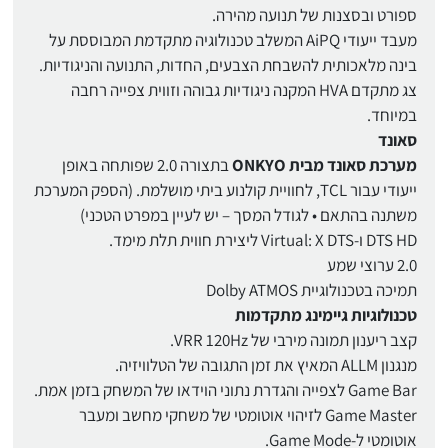
ספורט ובסצנות של תנועה מהירה.
מעבד ייעודי AiPQ המשלב טכנולוגיה מתקדמת המבוססת על
בינה מלאכותית להשבחת הצבעים, החדות, התנועה והניגודיות.
צג מתקדם HVA המקנה ניגודיות גבוהה וזווית צפייה רחבה
במיוחד.
סאונד
מערכת סאונד מבית ONKYO
בתצורה 2.0 שפותחה באופן
ייעודי עבור TCL, לחוויית קולנוע ביתי מושלמת. (הספק המערכת
משתנה בהתאם • לגודל המסך – יש לעיין במפרט הטכני)
DTS HD ו-Virtual: X DTS ליצירת חווית תלת מימד.
2.0 ערוצי שמע
תמיכה בטכנולוגיית Dolby ATMOS
טכנולוגיות גיימינג מתקדמות
קצב ריענון תמונה מירבי של VRR 120Hz.
מנגנון ALLM המאיץ את זמן התגובה של הטלוויזיה.
Game Bar לצפייה והגדרת נתוני הוידאו של המשחק בזמן אמת.
Game Master לזיהוי אוטומטי של משחקי מחשב ומעבר
אוטומטי ל-Game Mode.