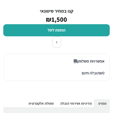
קנו במחיר סיטונאי
₪1,500
הוספה לסל
כמות של טלוויזיה ⁦TCL⁩ ‏50 אינץ' ⁦50P7K⁩
אפשרויות משלוח
0
₪
הובלה חינם
מפרט
מדיניות ושירותי הובלה
פסולת אלקטרונית