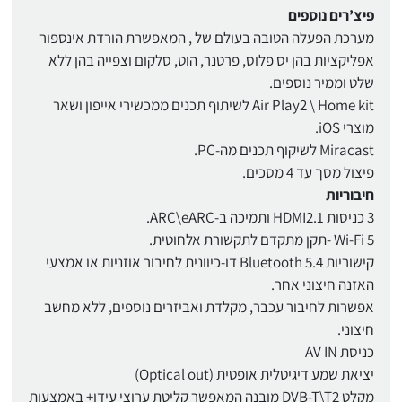
פיצ’רים נוספים
מערכת הפעלה הטובה בעולם של , המאפשרת הורדת אינספור
אפליקציות בהן יס פלוס, פרטנר, הוט, סלקום וצפייה בהן ללא
שלט וממיר נוספים.
Air Play2 \ Home kit לשיתוף תכנים ממכשירי אייפון ושאר
מוצרי iOS.
Miracast לשיקוף תכנים מה-PC.
פיצול מסך עד 4 מסכים.
חיבוריות
3 כניסות HDMI2.1 ותמיכה ב-ARC\eARC.
Wi-Fi 5 -תקן מתקדם לתקשורת אלחוטית.
קישוריות Bluetooth 5.4 דו-כיוונית לחיבור אוזניות או אמצעי
האזנה חיצוני אחר.
אפשרות לחיבור עכבר, מקלדת ואביזרים נוספים, ללא מחשב
חיצוני.
כניסת AV IN
יציאת שמע דיגיטלית אופטית (Optical out)
מקלט DVB-T\T2 מובנה המאפשר קליטת ערוצי עידן+ באמצעות