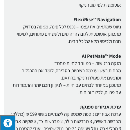
אוטומטית לפי סוג הניקוי.
FlexiRise™ Navigation
ניווט שמתאים את עצמו – נכנס לכל פינה, ממפה במדויק
מתכוונן אוטומטית לגובה הרהיטים ולשטחים פתוחים, למיפוי
חכם ולכיסוי מלא של כל הבית.
AI PetMate™ Mode
מנקה ברגישות – במיוחד לחיות מחמד
מפחית רעש ועוצמה כשחיות בסביבה, לומד את ההרגלים
ומתאים את פעולת הניקוי בהתאם.
מתוכנן במיוחד לבתים עם חיות – לניקיון חכם יותר והתמודדות
עם פרווה, לכלוך וריחות.
ערכת אביזרים מפנקת
ערכת אביזרים נוספת שמספיקה לשנתיים בשווי 599 ₪ (כוללת:
מברשת ראשית, 3 מברשות רולר, 2 מברשות צד, 3 שקיות אבק,
3 מכלי אבק, נוזל שטיפה 1 ליטר, נוזל שטיפה ייעודי להסרת ריח