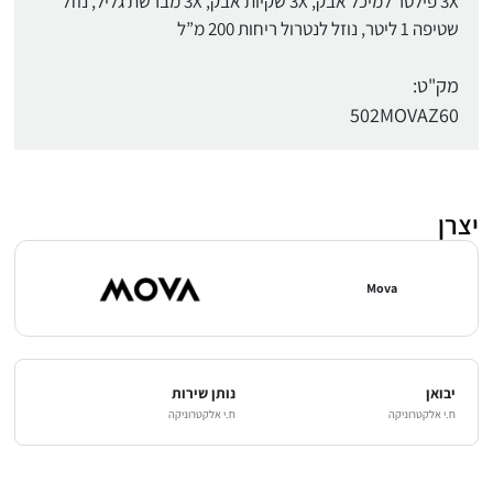
3X פילטר למיכל אבק, 3X שקיות אבק, 3X מברשת גליל, נוזל
שטיפה 1 ליטר, נוזל לנטרול ריחות 200 מ”ל
מק"ט:
502MOVAZ60
יצרן
Mova
יבואן
נותן שירות
ח.י אלקטרוניקה
ח.י אלקטרוניקה