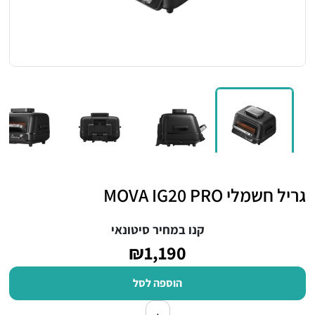
גריל חשמלי ⁦MOVA IG20 PRO⁩
קנו במחיר סיטונאי
₪1,190
הוספה לסל