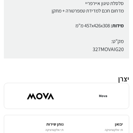
סלסלת טיגון איירפריי
מדחום חכם למדידת טמפרטורה + מתקן
מידות:
457x426x308 מ”מ
מק"ט:
327MOVAIG20
יצרן
Mova
יבואן
נותן שירות
ח.י אלקטרוניקה
ח.י אלקטרוניקה