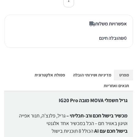
כמות של גריל חשמלי ⁦MOVA IG20 Pro⁩
אפשרויות משלוח
0
₪
הובלה חינם
מפרט
מדיניות ושירותי הובלה
פסולת אלקטרונית
תנאים ואחריות
גריל חשמלי MOVA מובה IG20 Pro
מכשיר בישול חכם ורב-תכליתי –
גריל, פלנצ’ה, תנור אפייה
וטיגון באוויר חם – הכל במכשיר אחד אלגנטי
בישול חכם עם AI
הכולל 8 תוכניות בישול