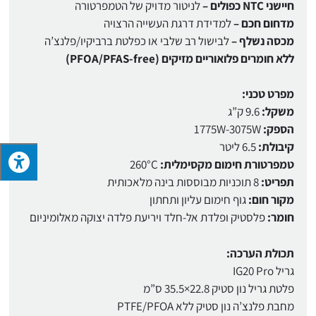
חיישני NTC כפולים –
לניטור מדויק של הטמפרטורה
מדחום חכם –
למדידת דרגת העשייה הרצויה
מכסה נשלף –
לבישול רב שלבי או כפלטת ברביקיו/פלנצ’ה
ללא חומרים פלואוריים מזיקים (PFOA/PFAS-free)
מפרט טכני:
משקל:
9.6 ק”ג
הספק:
1775W-3075W
קיבולת:
6.5 ליטר
טמפרטורת חימום מקסימלית:
260°C
תפריט:
8 תוכניות מבוססות בינה מלאכותית
מקור חום:
גוף חימום עליון ותחתון
חומר:
פלסטיק ופלדת אל-חלד ויריעת פלדה יצוקה מאלומיניום
תכולת הערכה:
גריל IG20 Pro
פלטת גריל נון סטיק 22.8×35.5 ס”מ
מחבת פלנצ’ה נון סטיק ללא PTFE/PFOA