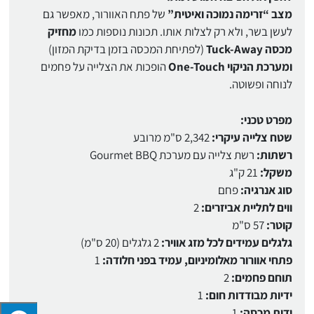
מצב “זרימה נמוכה ואיטית”
של פתח האוורור, מאפשר גם
לעשן בשר, ולא רק לצלות אותו. תכונות נוספות כמו
מחזיק
מכסה Tuck-Away
(לפתיחת המכסה בזמן בדיקת המזון)
ומערכת הניקוי One-Touch
הופכות את הצלייה על פחמים
לנוחה ופשוטה.
מפרט טכני:
שטח צלייה עיקרי:
2,342 ס"מ מרובע
רשתות:
רשת צלייה עם מערכת Gourmet BBQ
משקל:
21 ק"ג
סוג אנרגיה:
פחם
ווים לתליית אביזרים:
2
קוטר:
57 ס"מ
גלגלים עמידים לכל מזג אוויר:
2 גלגלים (20 ס"מ)
פתחי אוורור מאלומיניום, עמיד בפני חלודה:
1
תוחם פחמים:
2
ידיות מבודדות חום:
1
ידית מכסה:
1