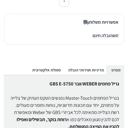
כמות של גריל פחמים וובר E-5750 GBS שחור
אפשרויות משלוח
0
₪
הובלה חינם
מפרט
מדיניות ושירותי הובלה
פסולת אלקטרונית
גריל פחמים WEBER וובר GBS E-5750
בגריל הפחמים Master-Touch נפגשים הטקס העתיק של צלייה
על פחמים, יחד עם תכונות חדשניות, נוחות וחומרים מעולים.
רשת הצלייה מתאימה לכל אביזרי GBS של Weber ומאפשרת
לכם להכין מגוון מאכלים כמו א
רוחת בוקר, תבשילים ואפילו
להכין את הפיצה המושלמת.