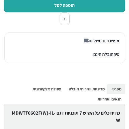
הוספה לסל
כמות של מדיח כלים קטן מידאה MDWTT0602F(W)-IL-W לבן
אפשרויות משלוח
0
₪
הובלה חינם
מפרט
מדיניות ושירותי הובלה
פסולת אלקטרונית
תנאים ואחריות
מדיח כלים על השיש 7 תוכניות דגם MDWTT0602F(W)-IL-
W