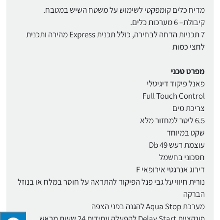
מדיח כלים קומפקטי לשימוש על משטח השיש במטבח.
קיבולת– 6 מערכות כלים.
7 תכניות הדחה לבחירה, כולל תכנית Express מהירה ותכנית
לחצי כמות
מפרט טכני
פאנל פיקוד דיגיטלי
Full Touch Control
צריכת מים
6.5 ליטר למחזור מלא
שקט במיוחד
עוצמת רעש Db 49
חסכוני בחשמל
דירוג אנרגטי אירופאי F
נורית חיווי על גבי פנל הפיקוד להתראה על חוסר במלח או בנוזל
הברקה
מערכת Aqua Stop להגנה בפני הצפה
פונקציית Delay Start להפעלה עתידית 24 שעות מראש