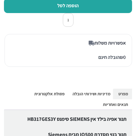
הוספה לסל
כמות של תנור אפיה בילד אין סימנס HB317GES3Y שח
אפשרויות משלוח
0
₪
הובלה חינם
מפרט
מדיניות ושירותי הובלה
פסולת אלקטרונית
תנאים ואחריות
תנור אפיה בילד אין SIEMENS סימנס HB317GES3Y
תנור בנוי מסדרת IQ500 מבית Siemens