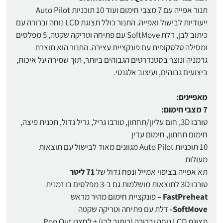
תנור אפייה עם 7 מצבי חימום ועוד 10 תוכניות Auto Pilot
ייעודיות לבישול ואפייה. התנור כולל תצוגת LCD נוחה וברורה עם
כיתוב לבן, דלת SoftMove עם פתיחה וטריקה שקטה, 5 מפלסים
ומסילה טלסקופית עם פונקציית עצירה. התנור הוא תוצרת
גרמניה ונוצר בסטנדרטים הגבוהים ביותר, תוך שמירה על איכות,
ביצועים גבוהים, ועיצוב אלגנטי.
מאפיינים:
7 מצבי חימום:
טורבו 3D, חום עליון/תחתון, טורבו גריל, גריל גדול, תכנית פיצה,
חימום תחתון, חימום עדין
10 תוכניות Auto Pilot מגוונים מאוד לבישול עם תוצאות
מעולות
תא אפייה בציפוי אמייל ונפח גדול של
71 ליטר
טורבו 3D לתוצאות מושלמות גם ב-3 מפלסים בו זמנית
FastPreheat –
פונקציית חימום מהיר מראש
SoftMove-
דלת עם פתיחה וטריקה שקטה
תצוגת LCD נוחה וברורה (כיתוב לבן) + לחצני Pop Out