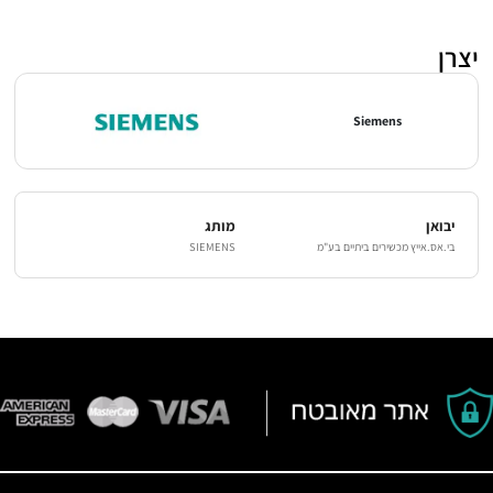
יצרן
Siemens
יבואן
מותג
בי.אס.אייץ מכשירים ביתיים בע"מ
SIEMENS