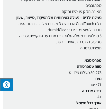
מסתובבים
תאורת הלוגן פנימית וחזקה
נעילת ילדים – נעילה בטיחותית של הפיקוד, טיימר, שעון
דלת CoolTouch הבנויה מ-3 שכבות של זכוכית מחוסמת
תכנית לסיוע ניקוי ידני HumidClean
5 מפלסים + מסילה טלסקופית אחת עם פונקציית עצירה
מגיע עם 2 תבניות אפיה + רשת
תוצרת גרמניה
מפרט טכני:
טווח טמפרטורה
50-275 מעלות צלזיוס
נפח
71 ליטר
דירוג אנרגיה
+A
אורך כבל חשמל
1.2 מטר