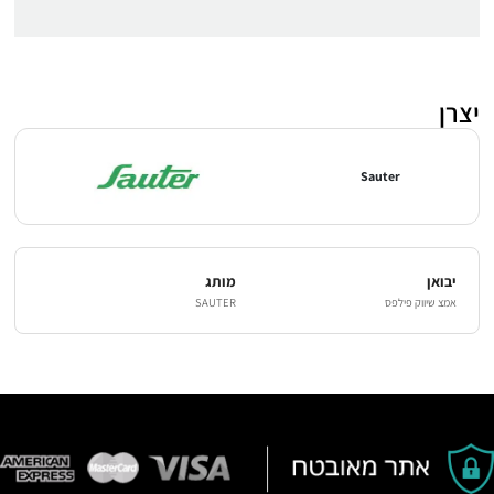
יצרן
Sauter
יבואן
מותג
אמצ שיווק פילפס
SAUTER