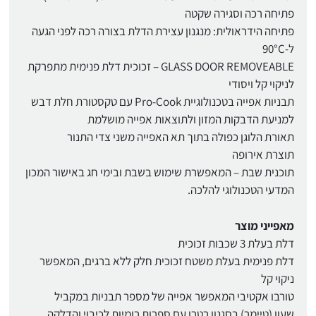
פתיחה רכה וסגירה שקטה
פתיחה הידראולית: מנגנון עצירת הדלת בצורה רכה לפני הגעה
ל-90°C
GLASS DOOR REMOVEABLE – זכוכית דלת פנימית מתפרקת
לניקוי קל ויסודי
תבניות אפייה בטכנולוגיית Pro-Cook עם טקסטורת חלת דבש
למניעת הדבקות המזון ולתוצאות אפייה מושלמת
תאורת הלוגן כפולה בתוך תא האפייה משני צדי התנור
תוצרת אירופה
תוכנית שבת – המאפשרת שימוש בשבת ובימי חג באישור המכון
המדעי הטכנולוגי להלכה.
מאפייני מוצר
דלת בעלת 3 שכבות זכוכית
דלת פנימית בעלת משטח זכוכית חלק ללא ברגים, המאפשר
ניקוי קל
טורבו אקטיבי המאפשר אפייה של מספר תבניות במקביל
שעון (טיימר) בסגנון רטרו עם ספרות רומיות לכיבוי והדלקה