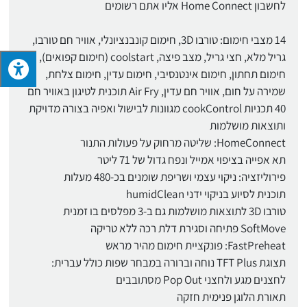
לחשבון Home Connect אליו אתם רשומים
14 מצבי חימום: טורבו 3D, חימום קונבנציונלי, אוויר חם טורבו,
גריל מלא, חצי גריל, מצב פיצה, coolstart (חימום קפואים),
חימום תחתון, חימום אינטנסיבי, חימום עדין, חימום צלחת,
שמירה על חום, אוויר חם עדין, Air Fry תוכנית לטיגון באוויר חם
40 תכניות cookControl מגוונות לבישול ואפיה בצורה מדויקת
ותוצאות מושלמות
HomeConnect: שליטה מרחוק על פעולות התנור
תא אפייה בציפוי אמייל ונפח גדול של 71 ליטר
פירוליזציה: ניקוי עצמי ושריפת שומנים בכ-480 מעלות
תוכנית לסיוע בניקוי ידני humidClean
טורבו 3D לתוצאות מושלמות גם ב-3 מפלסים בו זמנית
SoftMove פתיחה וסגירת דלת רכה ללא טריקה
FastPreheat: פונקציית חימום מהיר מראש
תצוגת TFT Plus נוחה וברורה במבחר שפות כולל עברית:
לחצנים מגע ולחצני Pop Out מסתובבים
תאורת הלוגן פנימית חזקה