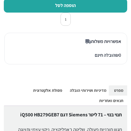
הוספה לסל
כמות של תנור אפיה בילד אין סימנס HB279GEB7 שח
אפשרויות משלוח
0
₪
הובלה חינם
מפרט
מדיניות ושירותי הובלה
פסולת אלקטרונית
תנאים ואחריות
תנוי בנוי – 71 ליטר Siemens דגם iQ500 HB279GEB7
מגוון תוכניות פעולה, שליטה באפליקציה, ניקוי עצמי ותצוגה