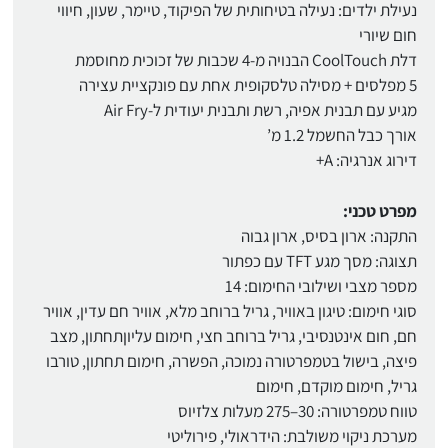
נעילת ילדים: נעילה בטיחותית של הפיקוד, טיימר, שעון, חיווי
חום שיורי
דלת CoolTouch הבנויה מ-4 שכבות של זכוכית מחוסמת
5 מפלסים + מסילה טלסקופית אחת עם פונקציית עצירה
מגיע עם תבנית אפיה, רשת ותבנית יעודית ל-Air Fry
אורך כבל החשמל 1.2 מ’
דירוג אנרגיה: A+
מפרט טכני:
התקנה: ארון בסיס, ארון גבוה
תצוגה: מסך מגע TFT עם כפתור
מספר מצבי ושילובי החימום: 14
סוגי חימום: טיגון באוויר, גריל ברוחב מלא, אוויר חם עדין, אוויר
חם, חום אינטנסיבי, גריל ברוחב חצי, חימום עליוןתחתון, מצב
פיצה, בישול בטמפרטורה נמוכה, הפשרה, חימום תחתון, טורבו
גריל, חימום מוקדם, חימום
טווח טמפרטורה: 30–275 מעלות צלזיוס
מערכת ניקוי משולבת: הידראולי, פירוליטי