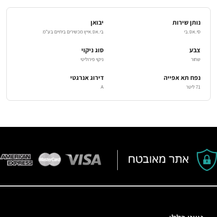
נותן שירות
יבואן
סי.אס.בי
בי.אס.אייץ מכשירים ביתיים בע"מ
צבע
סוג ניקוי
שחור
ניקוי פירוליטי
נפח תא אפייה
דירוג אנרגטי
71 ליטר
A