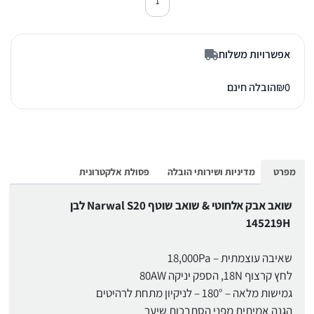
כמות של שואב שוטף נרוואל S20 145219H
אפשרויות משלוח
0
₪
הובלה חינם
מפרט
מדיניות ושירותי הובלה
פסולת אלקטרונית
שואב אבק אלחוטי & שואב שוטף Narwal S20 לבן
145219H
שאיבה עוצמתית – 18,000Pa
לחץ קרצוף 18N, הספק יניקה 80AW
גמישות מלאה – 180° – לניקיון מתחת לרהיטים
הגנה אמיתית מפני הסתבכות שיער