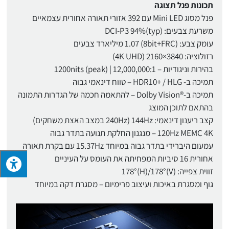
תכונות פנל תצוגה
פנל מסוג Mini LED עם 392 אזורי תאורה אחורית עצמאיים
משרעת צבעים: DCI-P3 94%(typ)
עומק צבע: (8bit+FRC) 1.07 מיליארד צבעים
רזולוציה: 3840×2160 (4K UHD)
בהירות וניגודיות – 1200nits (peak) | 12,000,000:1
תמיכה ב- HDR10+ / HLG – טווח דינאמי גבוה
תמיכה ב-®Dolby Vision – להתאמה חכמה של הגדרות התמונה
בהתאם לתוכן המוצג
קצב ריענון דינאמי: 144Hz (240Hz במצב האצת משחקים)
120Hz MEMC 4K – מנגנון החלקת תנועה בתדר גבוה
עמעום היברידי בתדר גבוה במיוחד 15.37Hz עם בקרת תאורה
אחורית 16 סיביות המפחיתה את העומס על העיניים
זווית צפייה: (V)178°(H)/178°
גוף ומסגרת באיכות ועיצוב פרימיום – מסגרת דקה במיוחד