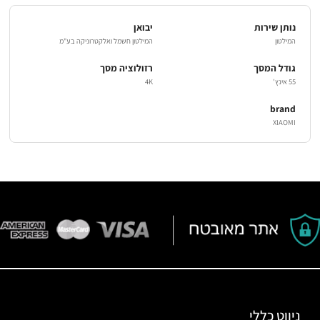
נותן שירות
יבואן
המילטון
המילטון חשמל ואלקטרוניקה בע"מ
גודל המסך
רזולוציה מסך
55 אינץ'
4K
brand
XIAOMI
ניווט כללי