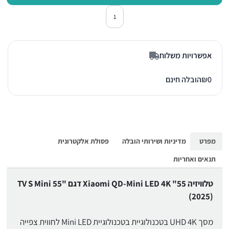
כמות של טלוויזיה 55 אינץ' שיאומי 81302 L55MA-SPLME
אפשרויות משלוח
0
₪
הובלה חינם
מפרט
מדיניות ושירותי הובלה
פסולת אלקטרונית
תנאים ואחריות
טלוויזיה 55" Xiaomi QD-Mini LED 4K דגם TV S Mini 55"
(2025)
מסך UHD 4K בטכנולוגיית בטכנולוגיית Mini LED לחווית צפייה