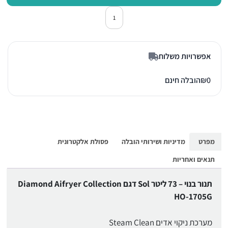
כמות של תנור אפיה בילד אין סול HO-1705G אפור
אפשרויות משלוח
0
₪
הובלה חינם
מפרט
מדיניות ושירותי הובלה
פסולת אלקטרונית
תנאים ואחריות
תנור בנוי – 73 ליטר Sol דגם Diamond Aifryer Collection
HO-1705G
מערכת ניקוי אדים Steam Clean