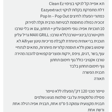
תא אפייה קל לניקוי בציפוי Clean Ez
דלת מתפרקת בקלות לניקוי Eazyextract
כפתורי הפעלה לחיצים Pop In – Pop Out
זכוכית כפולה מחוסמת לבטיחות מרבית וקלה לפירוק
10 תוכניות אפיה: גופי חימום עליון + תחתון ,עם או בלי טורבו
חזק+טורבו/בינוני+טורבו/ללא טורבו: MAXI GRILL גריל עליון
תוכנית בריאותית מיוחדת לקבלת פריכיות טיגון Aifryer לא
שימוש בשמן וללא תוספת קלוריות מיותרות, מתאים לנתחיי
עוף,בשר ,דגים, ציפס ,ירקות ומוצרים קפואים להכנה מהירה
טורבו אקטיבי כולל גוף חימום תחתון
גוף חימום תחתון בלבד
תכנית הפשרה
תאורה
טיימר מכני 120 דק'/הפעלה ללא טיימר
מסילה טלסקופית על גבי סולמות מגש נשלפים
תבנית מקצועית עמוקה 5 ס“מ אחת, תבנית אפיה רגילה אחת
ורשת אחת