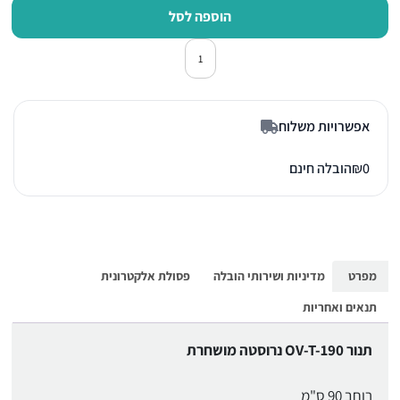
הוספה לסל
כמות של תנור אפיה בילד אין לי ונט OV-T-190 נירוסטה מושח
אפשרויות משלוח
0
₪
הובלה חינם
מפרט
מדיניות ושירותי הובלה
פסולת אלקטרונית
תנאים ואחריות
תנור OV-T-190 נרוסטה מושחרת
רוחב 90 ס"מ