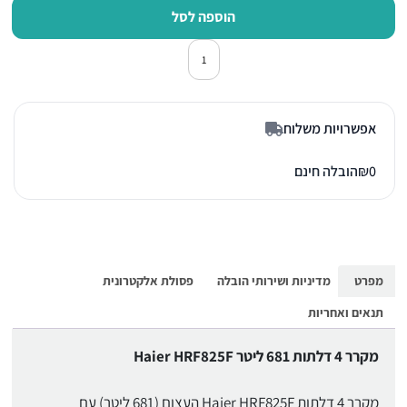
הוספה לסל
כמות של מקרר מקפיא תחתון 4 דלתות האייר HRF825FW לבן
אפשרויות משלוח
0
₪
הובלה חינם
מפרט
מדיניות ושירותי הובלה
פסולת אלקטרונית
תנאים ואחריות
מקרר 4 דלתות 681 ליטר Haier HRF825F
מקרר 4 דלתות Haier HRF825F העצום (681 ליטר) עם