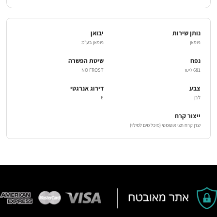
נותן שירות
יבואן
ניופאן
ניופאן בע"מ
נפח
שיטת הפשרה
681 ליטר
NO FROST
צבע
דירוג אנרגטי
לבן
E
ייצור קרח
יצרן קרח חצי אוטומטי (מיכל מים למילוי)