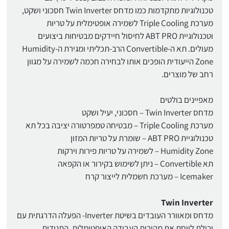
טכנולוגיות מתקדמות כמו מדחס Twin Inverter חסכוני ושקט,
מערכת Triple Cooling לשמירה אופטימלית על טריות
וטכנולוגיית ABT PRO לחיסול חיידקים מבטיחות ביצועים
מעולים. תא ה-Convertible הרב-תכליתי ומגירת ה-Humidity
Zone הייעודית הופכים אותו לבחירה חכמה לשמירה על מגוון
רחב של מוצרים.
מאפיינים בולטים
מדחס Twin Inverter – חסכוני, יעיל ושקט
מערכת Triple Cooling – מבטיחה טמפרטורה יציבה בכל תא
טכנולוגיית ABT PRO – שומרת על טריות המזון
Humidity Zone – לשמירה על טריות פירות וירקות
תא Convertible – ניתן לשימוש בקירור או הקפאה
Icemaker – מערכת חשמלית לייצור קרח
Twin Inverter
מדחס ומאוורר העובדים בשיטת Inverter- הפעלה הדרגתית עם
יכולת לווסת את מהירות העבודה האופטימלית, התנודות