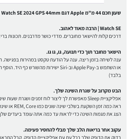
שעון חכם 44 מ"מ Apple דגם Watch SE 2024 GPS 44mm
Watch SE | הרבה מאוד לאהוב.
דרכים קלות להישאר מחוברים. מדדי כושר מדרבנים. תכונות בריאות ובטיחות חדשניות. Apple Watch SE גד
הישאר מחובר תוך כדי תנועה, גו, גו גו.
ענה לשיחה בזמן ריצה. ענה על הודעת טקסט במהירות בפגישה. האז
או השתמש ב-Apple Pay וב-Siri ישירות 
בלבד)
הבט מקרוב על שגרת השינה שלך.
אפליקציית Sleep מאפשרת לך ליצור לוח זמנים ושגרת שעות שינה כדי לעזור לעמוד ביעדי השינה שלך.
ראה כמה זמן השקעת בשלבי שינה שונים כמו REM, Core או שינה עמוקה.
הצג את מגמות השינה כדי לראות עד כמה אתה עומד ביעדים שלך
עקוב אחר בריאות הלב שלך מבלי להחסיר פעימה.
בדוק את הדופק שלך בכל עת עם אפליקציית הדופק. קבל התראות ע