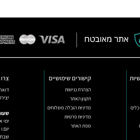
יות
קישורים שימושיים
צרו 
דואר אלקטרו
הצהרת נגישות
יצירת קשר ב
תקנון האתר
כלים
מדיניות הובלה משלוחים
שעות
מדיניות פרטיות
ימי א-ה 09:30-22:00 באונליין (החנות
מפת האתר
יום ו וערב
שבת ו