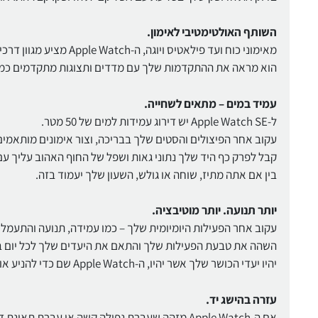
השותף האולטימטיבי לאימון.
מאימוני כוח ועד פילאטיס ויוגה, ה-Apple Watch מציע מגוון דרכים בריא לעקוב אחר האימון שלך.
הוא מראה את ההתקדמות שלך עם מדדים ותצוגות מתקדמים כמו אז
עמיד במים – מתאים לשחייה.
ל-Apple Watch SE יש דירוג עמידות למים של 50 מטר.
עקוב אחר הפיצולים והסטים שלך בבריכה, וצור אימונים מותאמים
קבל לפרק כף היד שלך נתוני גאות ושפל של החוף האהוב עליך עם אפלי
בין אם אתה מתיז, שוחה או גולש, השעון שלך יעמוד בזה.
יותר תנועה. יותר מוטיבציה.
עקוב אחר הפעילות היומיומית שלך – כמו עמידה, תנועה והתעמלו
השהה את טבעת הפעילות שלך והתאם את היעדים שלך לכל יום ב
יהיו יעדי הכושר שלך אשר יהיו, ה-Apple Watch שם כדי להניע אותך.
עזרה בהישג יד.
אם ה-Apple Watch מזהה שעברת נפילה קשה או עבר