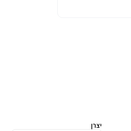
אפל
WATCH
SE
2024
GPS
44
יצרן