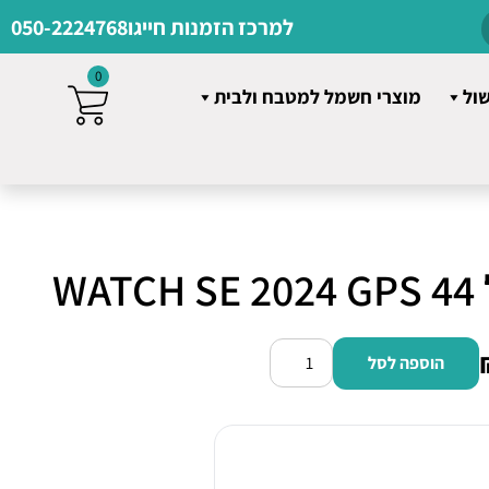
למרכז הזמנות חייגו
050-2224768
0
שול
מוצרי חשמל למטבח ולבית
W
הוספה לסל
כמות
של
שעון
חכם