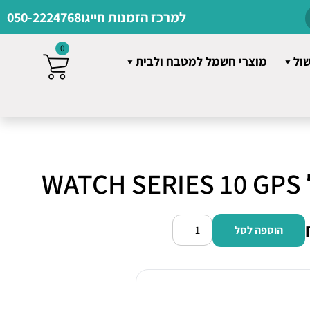
למרכז הזמנות חייגו
050-2224768
0
שול
מוצרי חשמל למטבח ולבית
W
הוספה לסל
כמות
של
שעון
חכם