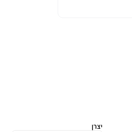
אפל
WATCH
SERIES
10
GPS
יצרן