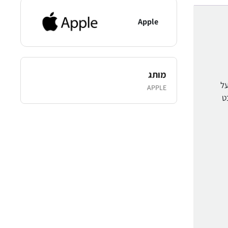
Apple
מותג
 על
APPLE
בט