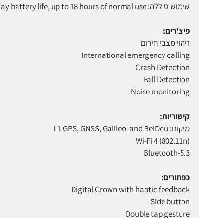
שימוש סוללה: All‑day battery life, up to 18 hours of normal use
פיצ'רים:
זיהוי מצבי חירום
International emergency calling
Crash Detection
Fall Detection
Noise monitoring
קישוריות:
מיקום: L1 GPS, GNSS, Galileo, and BeiDou
Wi-Fi 4 (802.11n)
Bluetooth-5.3
כפתורים:
Digital Crown with haptic feedback
Side button
Double tap gesture