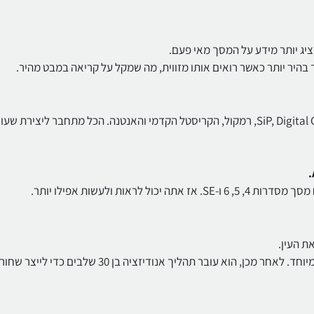
יג יותר מידע על המסך מאי פעם.
כדי לאפשר זאת, הנדסנו מחדש כמעט כל היבט שלו, כולל SiP, Digital Crown, רמקול, הקריסטל הקדמי והאנטנה. הכל מתחבר ליצירת שעו
המארז מלוטש במיוחד עד כדי כך שהוא מציג השתקפות גבוהה במיוחד. לאחר מכן, הוא עובר תהליך אנודיזציה בן 30