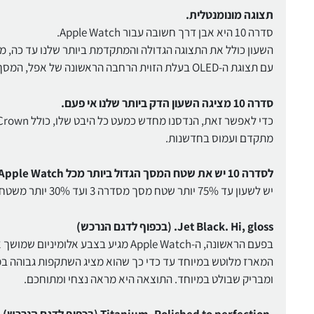
תצוגה מונומנטלית.
סדרה 10 היא אבן דרך חשובה עבור Apple Watch.
השעון כולל את התצוגה הגדולה והמתקדמת ביותר שלנו עד כה, מצ
עם תצוגת ה-OLED בעלת הזוית הרחבה הראשונה של אפל, המסך בהיר יותר כאשר רואים אותו מזווית, מה שמקל על קריאה במבט מהיר.
סדרה 10 מציגה השעון הדק ביותר שלנו אי פעם.
מתקדם ועמוס בחדשנות.
לסדרה 10 יש את שטח המסך הגדול ביותר מכל Apple Watch.
יש לשעון עד 75% יותר שטח מסך מסדרה 3 ועד 30% יותר משטח מסך מסדרות 4, 5, 6 ו-SE. אז אתה יכול לראות ולעשות אפילו יותר.
Jet Black. Hi, gloss. (בכפוף לדגם הנרכש)
בפעם הראשונה, ה-Apple Watch מגיע בצבע אלומיניום שמושך את העין.
ומבריק שבולט במיוחד. התוצאה היא מראה נצחי ומתוחכם.