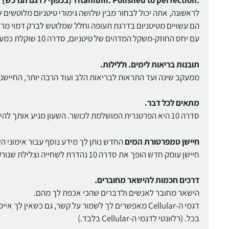
.Titanium. Polished to perfection (בכפוף לדגם הנרכש)
לראשונה, אתה יכול לבחור מבין שלושה גימורי טיטניום מלוטשים 
הם עשויים מטיטניום בדרגת תעופה וחלל שמלוטש לברק דמוי מר
עם יחס החוזק-משקל המדהים של טיטניום, סדרה 10 שוקלת כמעט 20% פחות מסדרה 9 בנירוסטה תוך שהיא עדיין עמידה במיוחד.
תובנות בריאות לימים. וללילות.
ממעקב שינה ועד התראות לבריאות הלב ועוד הרבה יותר, החיישנים המתקדמים בסדרה 10 עוזרים לך 
מתאים לכל דבר.
סדרה 10 היא הפרטנרית המושלמת לכושר. השעון מניע אותך להישאר פעיל, עוקב אחר כל האימונים שלך ונותן לך את המדדים שאתה צריך.
חיישן טמפרטורת המים
החדש נותן לך מידע נוסף עבור אימוני ה
חיישן עומק חדש הופך את סדרה 10 נהדרת לשחייה וצלילת שנורקל.
דרכים חכמות להישאר מחוברים.
הישאר מחובר לאנשים ולדברים שהכי אכפת לך מהם.
דגמי ה-Cellular מאפשרים לך לשמור על קשר, גם כשאי
בכל. (רלוונטי לדגמי ה-Cellular בלבד.)