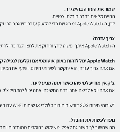
שמור את העזרה בהישג יד.
החיים מלאים בדברים בלתי צפויים.
לכן, ה-Apple Watch נמצא שם כדי להזעיק עזרה כשאתה הכי זקוק לה. ועכשיו הוא יכול ליידע מישהו מתי הגעת בבטחה ליעד.
צריך עזרה?
ה-Apple Watch איתך. פשוט לחץ והחזק את לחצן הצד כדי להתקשר לשירותי חירום ולשתף את מיקומך.
Apple Watch יכול לזהות באופן אוטומטי אם נקלעת לנפילה קשה או היית בתאונת דרכים קשה.
אם אתה צריך עזרה, הוא יתקשר לשירותי חירום, ישתף את המיקו
צ'ק אין מודיע למישהו כאשר אתה מגיע ליעד.
אם אתה יוצא לריצה אחרי רדת החשיכה, אתה יכול להתחיל צ'ק א
*שירותי חירום SOS דורשים חיבור סלולרי או שיחות Wi-Fi עם חיבור לאינטרנט מה-Apple Watch שלך או iPhone קרוב.
נועד לעשות את ההבדל.
מה שחשוב לך חשוב גם לאפל. משימוש בחומרים ממוחזרים יותר 