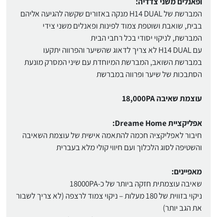
ופאנלים משני צדדיה:
המברשת של H14 DUAL מנקה באזורים שקשה להגיעה אליהם
בבית, שואבת ושוטפת צמוד לפינות ופאנלים משני צידי
המברשת, לניקוי יסודי בכל רחבי הבית
עם H14 DUAL לא צריך לדאוג שהשיער והפרווה יתקעו
במברשת השואב, המברשת המיוחדת עם שיני המסרק מונעת
הסתבכות של שיער ופרווה במברשת
עוצמת שאיבה 18,000PA
אפליקציית Dreame Home:
חיבור לאפליקציה חכמה להתאמה אישית של עוצמת השאיבה
והשטיפה לסוג הלכלוך ועם חיווי קולי מלא בעברית
מאפיינים:
שאיבה עוצמתית חזקה ביותר של כ-18000PA
ניקוי בזווית של 180 מעלות – ניקוי צמוד לרצפה (לא צריך לשבור
את הגב יותר)