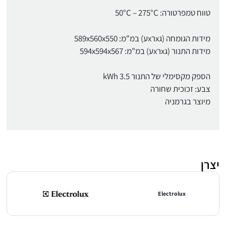
טווח טמפרטורה: 50°C – 275°C
מידות הגומחה (גxרxע) במ"מ: 589x560x550
מידות התנור (גxרxע) במ"מ: 594x594x567
הספק מקסימלי של התנור 3.5 kWh
צבע: זכוכית שחורה
מיוצר בגרמניה
יצרן
Electrolux