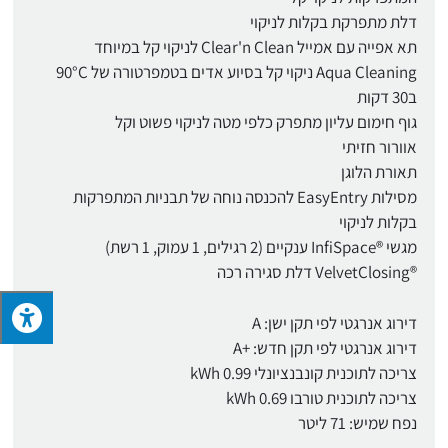
דלת מתפרקת בקלות לניקוי
תא אפייה עם אמייל Clear'n Clean לניקוי קל במיוחד
Aqua Cleaning ניקוי קל בסיוע אדים בטמפרטורה של 90°C
ב30 דקות
גוף חימום עליון מתפרק כלפי מטה לניקוי פשוט וקל
אוורור חזיתי
תאורת הלוגן
מסילות EasyEntry להכנסה נוחה של תבניות המתפרקות
בקלות לניקוי
מגשי ®InfiSpace ענקיים (2 רגילים, 1 עמוק, 1 רשת)
®VelvetClosing דלת סגירה רכה
דירוג אנרגטי לפי תקן ישן: A
דירוג אנרגטי לפי תקן חדש: +A
צריכה לתוכנית קונבנציונלי kWh 0.99
צריכה לתוכנית טורבו kWh 0.69
נפח שמיש: 71 ליטר