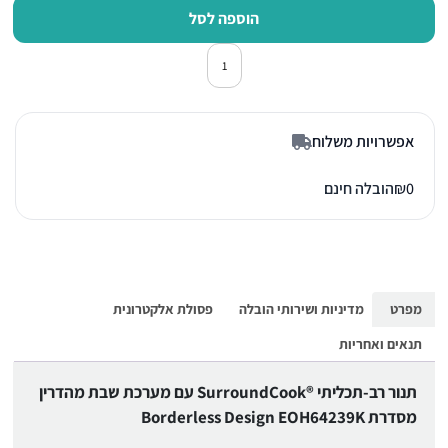
הוספה לסל
כמות של תנור אפיה בילד אין אלקטרולוקס 239K
אפשרויות משלוח
0
₪
הובלה חינם
מפרט
מדיניות ושירותי הובלה
פסולת אלקטרונית
תנאים ואחריות
תנור רב-תכליתי ®SurroundCook עם מערכת שבת מהדרין
מסדרת Borderless Design EOH64239K