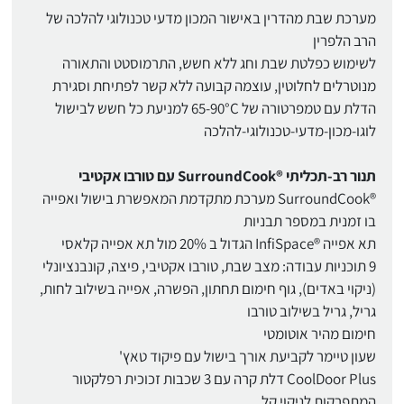
מערכת שבת מהדרין באישור המכון מדעי טכנולוגי להלכה של
הרב הלפרין
לשימוש כפלטת שבת וחג ללא חשש, התרמוסטט והתאורה
מנוטרלים לחלוטין, עוצמה קבועה ללא קשר לפתיחת וסגירת
הדלת עם טמפרטורה של 65-90°C למניעת כל חשש לבישול
לוגו-מכון-מדעי-טכנולוגי-להלכה
תנור רב-תכליתי ®SurroundCook עם טורבו אקטיבי
®SurroundCook מערכת מתקדמת המאפשרת בישול ואפייה
בו זמנית במספר תבניות
תא אפייה ®InfiSpace הגדול ב 20% מול תא אפייה קלאסי
9 תוכניות עבודה: מצב שבת, טורבו אקטיבי, פיצה, קונבנציונלי
(ניקוי באדים), גוף חימום תחתון, הפשרה, אפייה בשילוב לחות,
גריל, גריל בשילוב טורבו
חימום מהיר אוטומטי
שעון טיימר לקביעת אורך בישול עם פיקוד טאץ'
CoolDoor Plus דלת קרה עם 3 שכבות זכוכית רפלקטור
המתפרקות לניקוי קל