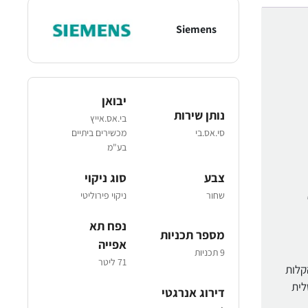
Siemens
יבואן
נותן שירות
בי.אס.אייץ
סי.אס.בי
מכשירים ביתיים
בע"מ
צבע
סוג ניקוי
שחור
ניקוי פירוליטי
נפח תא
מספר תכניות
אפייה
9 תכניות
71 ליטר
יות הקלות
לית
דירוג אנרגטי