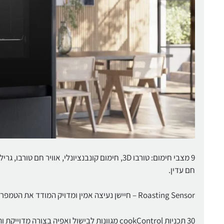
חם עדין.
Roasting Sensor – חיישן נעיצה אמין ומדויק המודד את הטמפרטורה בתוך המזון בזמן ההפעלה עם התראה על הגעה לטמרפרטורת היעד
30 תכניות cookControl מגוונות לבישול ואפיה בצורה מדוייקת ותוצאות מושלמות