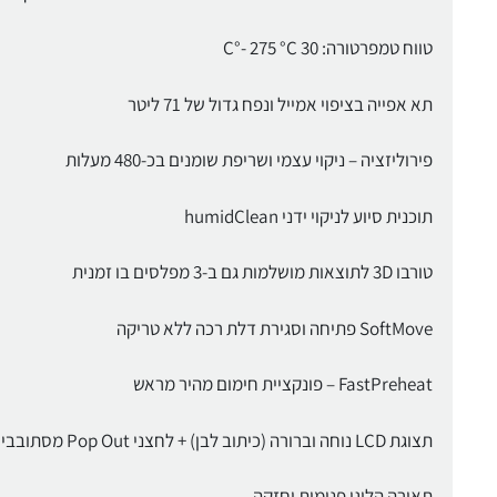
טווח טמפרטורה: 30 C°- 275 °C
תא אפייה בציפוי אמייל ונפח גדול של 71 ליטר
פירוליזציה – ניקוי עצמי ושריפת שומנים בכ-480 מעלות
תוכנית סיוע לניקוי ידני humidClean
טורבו 3D לתוצאות מושלמות גם ב-3 מפלסים בו זמנית
SoftMove פתיחה וסגירת דלת רכה ללא טריקה
FastPreheat – פונקציית חימום מהיר מראש
תצוגת LCD נוחה וברורה (כיתוב לבן) + לחצני Pop Out מסתובבים
תאורה הלוגן פנימית וחזקה