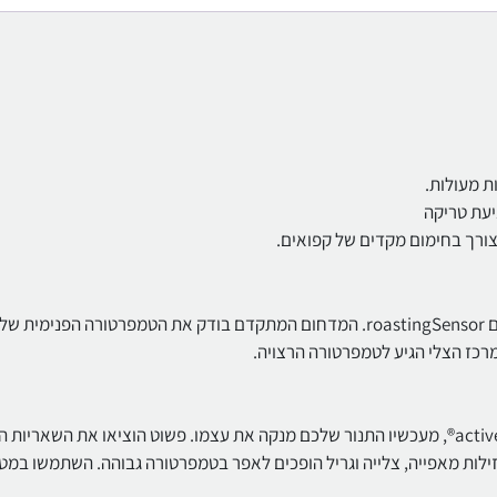
נמאס לכם לחזור לתנור כדי לבדוק את הצלי שוב ושוב? לא עוד עם roastingSensor. המדחום המתקדם בודק את הטמפרטורה הפנימית של
כז הצלי הגיע לטמפרטורה הרצויה.
היפרדו מכפפות הניקוי של התנור לנצח. הודות לפונקציית activeClean®, מעכשיו התנור שלכם מנקה את עצמו. פשוט הוציאו את השאר
ילות מאפייה, צלייה וגריל הופכים לאפר בטמפרטורה גבוהה. השתמשו במט