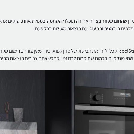
פייה מוצלחות בכל פעם עם אוויר חם 3D פלוס. מכיוון שהחום מפוזר בצורה אחידה תוכלו להשתמש במפלס אחת, שתיים או
מפלסים בו‑זמנית ותתענגו עם תוצאות מעולות בכל פעם.
פונקציית חימום מהיר מראש מחממת את התנור במהירות. עם coolStart תוכלו לזרז את הבישול של מזון קפוא, כיוון שאין צורך בחימום 
 שתי פונקציות חכמות שחוסכות לכם זמן יקר כשאתם צריכים תוצאות מהירו