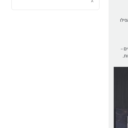
A
 אפילו
מקדים –
ת.