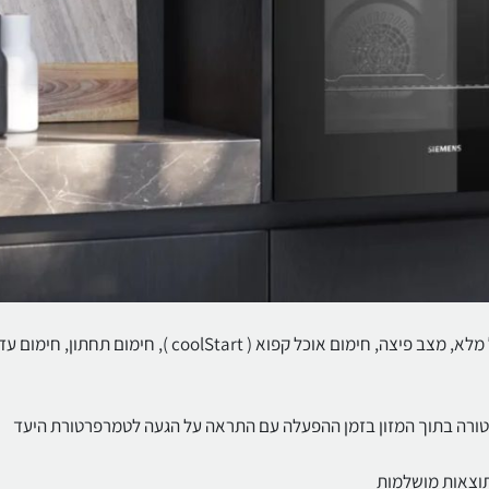
9 מצבי חימום: טורבו 3D, חימום קונבנציונלי, אוויר חם טורבו, גריל מלא, מצב פיצה, חימום אוכל קפוא ( coolStart )