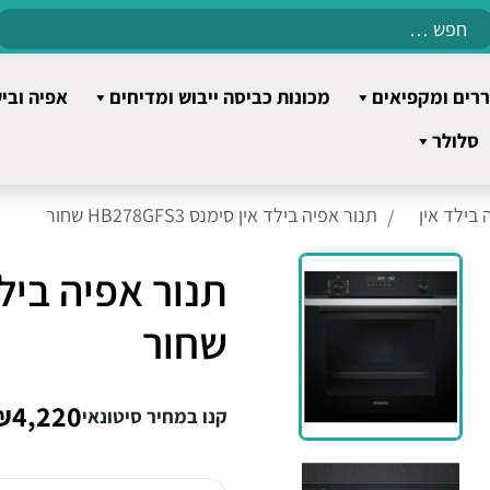
Search
for:
רים ומקפיאים
מכונות כביסה ייבוש ומדיחים
אפיה ובי
סלולר
 בילד אין
תנור אפיה בילד אין סימנס HB278GFS3 שחור
שחור
₪4,220
קנו במחיר סיטונאי