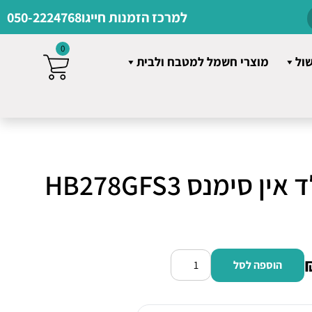
למרכז הזמנות חייגו
050-2224768
0
שול
מוצרי חשמל למטבח ולבית
תנור אפיה בילד אין סימנס HB278GFS3
הוספה לסל
כמות
של
תנור