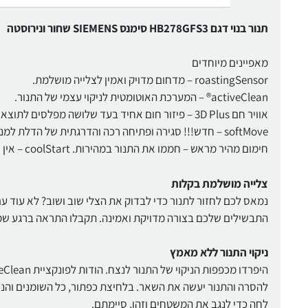
תנור בנוי דגם HB278GFS3 סימנס SIEMENS שחור ונירוסטה
מאפיינים מיוחדים
roastingSensor – מדחום מדויק ואמין לצלייה מושלמת.
activeClean® – המערכת האוטומטית לניקוי עצמי של התנור.
אוויר חם 3D Plus – פיזור חום אחיד בעד שלושה מפלסים לתוצאות מעולות.
softMove – חדש!!! סגירה ופתיחה רכה והדרגתית של הדלת למניעת טריקה
חימום מהיר מראש – חממו את התנור במהירות. coolStart – אין צורך בחימום מקדים של קפואים.
צלייה מושלמת בקלות
התבשילים שלכם בצורה מדויקת ואמינה. תקבלו התראה ברגע שמר
ניקוי התנור ללא מאמץ
להסרה והתנור יעשה את השאר. בלחיצת כפתור, כל השומנים והנז
לחה כדי לנגב את המשטחים וזהו, סיימתם.