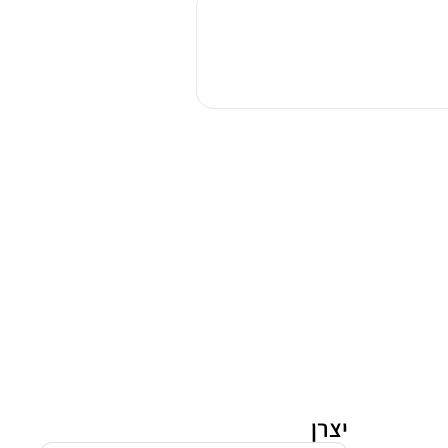
אפיה
בילד
אין
סימנס
HB278GFS3
שחור
יצרן