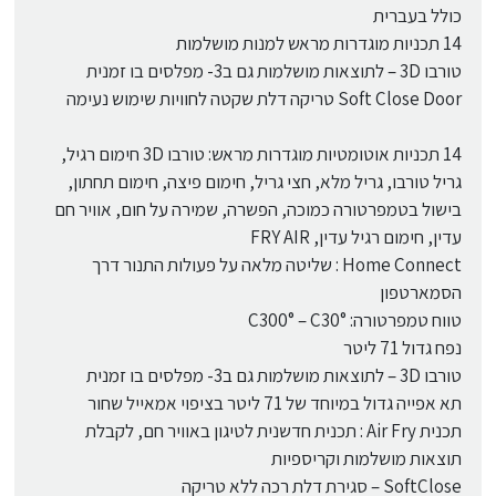
כולל בעברית
14 תכניות מוגדרות מראש למנות מושלמות
טורבו 3D – לתוצאות מושלמות גם ב3- מפלסים בו זמנית
Soft Close Door טריקה דלת שקטה לחוויות שימוש נעימה
14 תכניות אוטומטיות מוגדרות מראש: טורבו 3D חימום רגיל,
גריל טורבו, גריל מלא, חצי גריל, חימום פיצה, חימום תחתון,
בישול בטמפרטורה כמוכה, הפשרה, שמירה על חום, אוויר חם
עדין, חימום רגיל עדין, FRY AIR
Home Connect : שליטה מלאה על פעולות התנור דרך
הסמארטפון
טווח טמפרטורה: C300° – C30°
נפח גדול 71 ליטר
טורבו 3D – לתוצאות מושלמות גם ב3- מפלסים בו זמנית
תא אפייה גדול במיוחד של 71 ליטר בציפוי אמאייל שחור
תכנית Air Fry : תכנית חדשנית לטיגון באוויר חם, לקבלת
תוצאות מושלמות וקריספיות
SoftClose – סגירת דלת רכה ללא טריקה