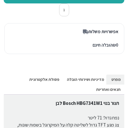
כמות של תנור אפיה בילד אין בוש HBG7341W1 לבן
אפשרויות משלוח
0
₪
הובלה חינם
מפרט
מדיניות ושירותי הובלה
פסולת אלקטרונית
תנאים ואחריות
תנור בנוי Bosch HBG7341W1 לבן
נפח גדול: 71 ליטר
צג מגע TFT גדול לשליטה קלה על המיקרוגל בשפות שונות,