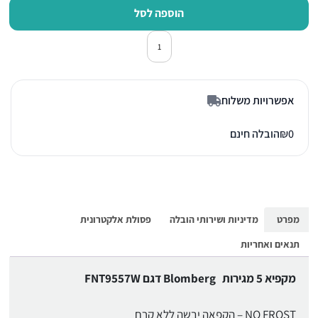
הוספה לסל
כמות של מקפיא No Frost בלומברג FNT9557W לבן
אפשרויות משלוח
0
₪
הובלה חינם
מפרט
מדיניות ושירותי הובלה
פסולת אלקטרונית
תנאים ואחריות
מקפיא 5 מגירות Blomberg דגם FNT9557W
NO FROST – הקפאה יבשה ללא קרח