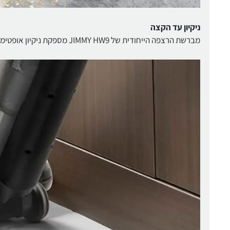
ניקיון עד הקצה
מברשת הרצפה הייחודית של JIMMY HW9 מספקת ניקיון אופטימלי, ללא פסים לאורך הקיר, ומנקה אפילו בפינות שקשה להגיע אליהן.