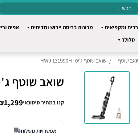
Search
for:
רים ומקפיאים
מכונות כביסה ייבוש ומדיחים
אפיה ובי
סלולר
ואב שוטף
שואב שוטף ג'ימי HW9 131990H
שואב שוטף ג'ימי 31990H
₪1,299
קנו במחיר סיטונאי
אפשרויות משלוח