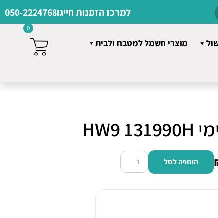
למרכז הזמנות חייגו
050-2224768
0
שול
מוצרי חשמל למטבח ולבית
HW9 1
הוספה לסל
כמות
של
שואב
שוטף