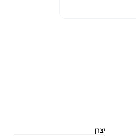
ג'ימי
HW9
131990H
יצרן