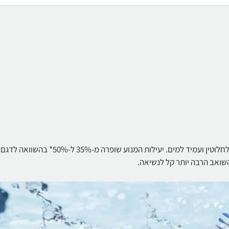
JIMMY HW9 בעל מנוע משודרג המיוצר מסגסוגת מגנזיום ואטום לחלוטין ועמיד למים. יעילות המנוע