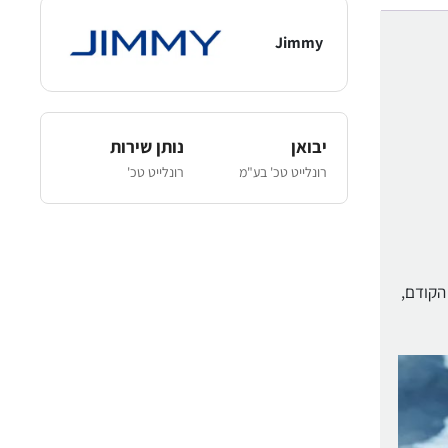
Jimmy
יבואן
נותן שירות
רונלייט טכ' בע"מ
רונלייט טכ'
 שופרה מ-35% ל-50%* בהשוואה לדגם הקודם,