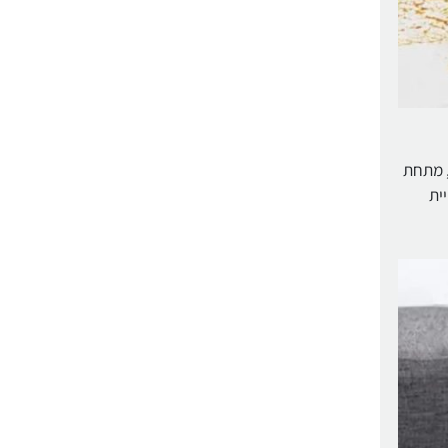
צרים, מתחת
יית