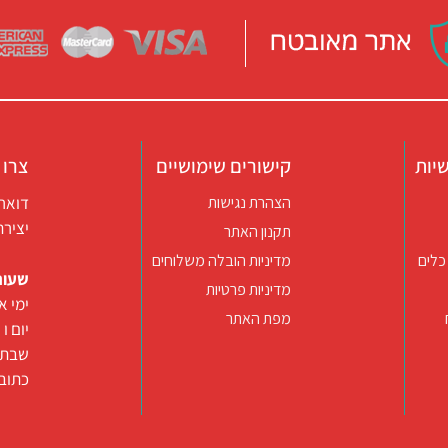
יות
קישורים שימושיים
צרו 
דואר אלקטרו
הצהרת נגישות
יצירת קשר ב
תקנון האתר
כלים
מדיניות הובלה משלוחים
שעות
מדיניות פרטיות
ימי א-ה 09:30-22:00 באונליין (החנות
מפת האתר
יום ו וערב
שבת ו
כתובת: רח’