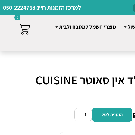
למרכז הזמנות חייגו
050-2224768
0
שול
מוצרי חשמל למטבח ולבית
תנור אפיה בילד אין סאוטר CUISINE
הוספה לסל
כמות
של
תנור