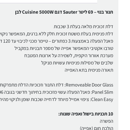
תנור בנוי – 69 ליטר Sauter דגם Cuisine 5000W לבן
דלת זכוכית מלאה בעלת 3 שכבות
דלת פנימית בעלת משטח זכוכית חלק ללא ברגים, המאפשר ניקוי
פאנל הפעלה באמצעות 3 כפתורים – טיימר מכני לכיבוי עד 120 דקות
טורבו אקטיבי המאפשר אפייה של מספר תבניות במקביל
מערכת אוורור היקפית, לשמירה על ארונות המטבח
שלבים של מסילות פנימיות עשויות מניקל
תאורה פנימית בתא האפייה
Removeable Door Glass: דלת התנור וזכוכיות הדלת מתפרקות לניקוי קל ויסודי
Panel Slim: פאנל הפעלה עשוי מזכוכית בחיתוך חדשני בגובה 96 מ"מ
Clean Easy: ציפוי אמייל מיוחד לדחייה שכבות שומן ולניקוי מהיר
10 תכניות בישול ואפיה שונות:
הפשרה
הולכת חום (אפייה)