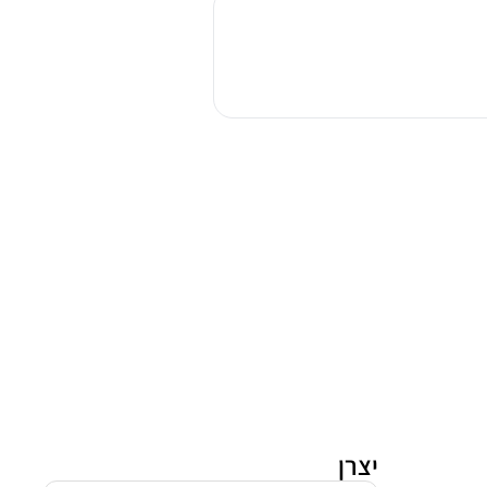
אפיה
בילד
אין
סאוטר
CUISINE
5000W
לבן
יצרן