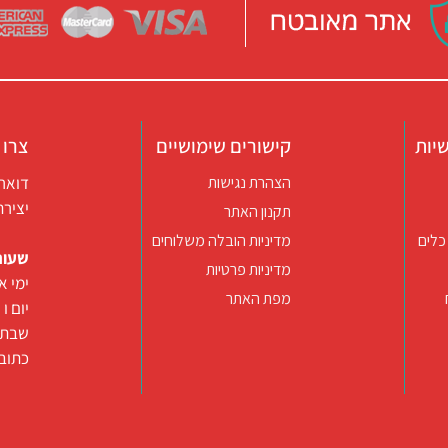
יות
קישורים שימושיים
צרו 
דואר אלקטרו
הצהרת נגישות
יצירת קשר ב
תקנון האתר
כלים
מדיניות הובלה משלוחים
שעות
מדיניות פרטיות
ימי א-ה 09:30-22:00 באונליין (החנות
מפת האתר
יום ו וערב
שבת ו
כתובת: רח’