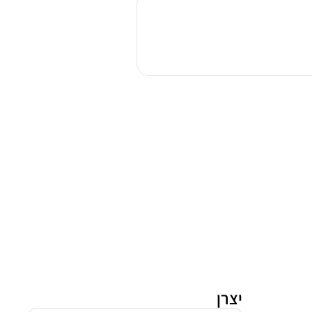
בישול
ואפיה
משולב
דלונגי
PRO966MX-
IL
נירוסטה
יצרן