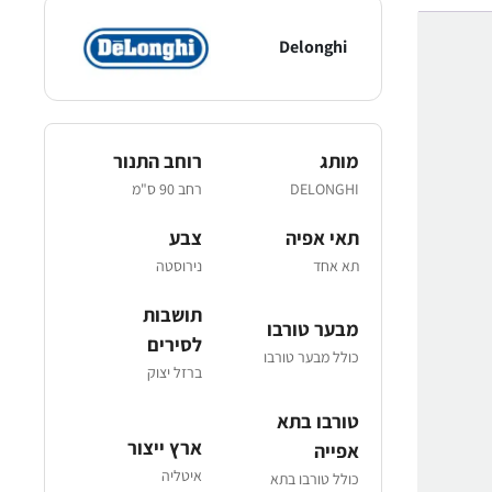
Delonghi
מותג
רוחב התנור
DELONGHI
רחב 90 ס"מ
תאי אפיה
צבע
תא אחד
נירוסטה
תושבות
מבער טורבו
לסירים
כולל מבער טורבו
ברזל יצוק
טורבו בתא
ארץ ייצור
אפייה
איטליה
כולל טורבו בתא