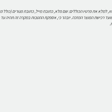
על הלקוח ליצור קשר עם ניופאן במייל: mivtzaim@newpan.co.il, למלא את פרטיו הכוללים: שם מלא, כתובת מייל, כתובת מגורים (כול
.