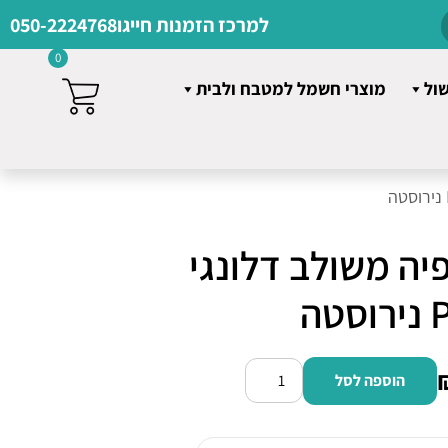
למרכז הזמנות חייגו
050-2224768
0
שול
מוצרי חשמל למטבח ולבית
פיה משולב דלונגי
ה
הוספה לסל
כמות
של
תנור