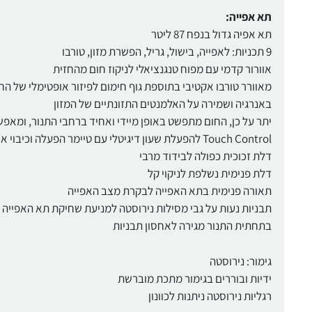
תא אפייה:
תא אפיה גדול בנפח 87 ליטר
9 תכניות: לאפייה, בישול, גריל, הפשרת מזון, טורבו
אוורור קדמי עם מפוח טנגנציאלי לניקוז חום מהחזית
מאוורר טורבו אקטיבי בתוספת גוף חימום לפיזור אופטימלי של ה
באנרגיה ושמירה על האלמנטים התזונתיים של המזון
יתר על כן, החום מתפשט באופן מיידי ואחיד ברחבי התנור, ומא
Touch Control להפעלת שעון דיגיטלי עם טיימר הפעלה וכיבוי אוטומטי
דלת זכוכית כפולה לבידוד מרבי
דלת פנימית נשלפת לניקוי קל
תאורה פנימית בתא האפייה לבקרת מצב האפייה
תבניות נעות על גבי מסילות נירוסטה למניעת שחיקת תא האפייה
בתחתית התנור מגירה לאחסון תבניות
גימור: נירוסטה
ידיות ובוררים בגימור מתכת מוברשת
רגליות נירוסטה ניתנות לכוונון