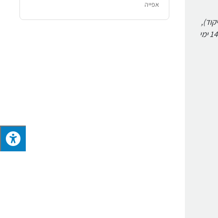
אפייה
ל מיקוד),
מספר טלפון נייד, בצירוף חשבונית הרכישה, וזאת בתוך 5 ימים ממועד רכישת המוצר המזכה. יובהר כי, אספקת ההטבות במקרה זה תהיה עד 14 ימי