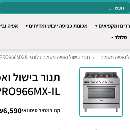
Search
for:
רים ומקפיאים
מכונות כביסה ייבוש ומדיחים
אפיה ובי
סלולר
ל ואפיה משולב
תנור בישול ואפיה משולב דלונגי PRO966MX-IL נירוסטה
תנור בישול וא
PRO966MX-IL נירוסט
₪6,590
קנו במחיר סיטונאי