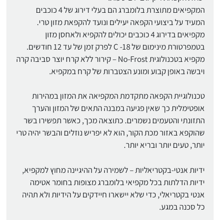
המקפיאים מתוצרת בלומברג הם בעלי דירוג של 4 כוכבים
המעיד על ביצועי הקפאה יעילים ונועד להקפאת מזון טרי.
מקפיאים בדירוג 4 כוכבים יכולים להקפיא ולאחסן מזון
בטמפרטורת מינימום של 18- C לפרק זמן של עד 12 חודשים.
מקפיא בטכנולוגית No-Frost – קירור ללא קרח יוצר סביבה קרה
ויבשה באופן קבוע ומונע הצטברות של קרח במקפיא.
טכנולוגיית הקפאה מתקדמת המקפיאה את המזון במהירות
אופטימלית כך שאין פגיעה במבנה התאים של המזון והערך
התזונתי והטעמים נשמרים. כתוצאה מכך, כאשר תפשירו בשר
שהוקפא באזור מכת הקור, הוא לא יפריש נוזלים והבשר יהיה טרי
יותר, טעים יותר ובריא יותר.
ידיות אנטי-בקטריאליות – לשמירה על ההיגיינה מחוץ למקפיא,
ידיות הדלתות בכל מקפיאי בלומברג מצופות בחומר אטימה
אנטי בקטריאלי, כדי שלא יישארו חיידקים על הידיות ולא תהיה
כל סכנה במגע.