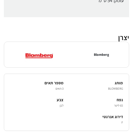
עומק: 54 ס"מ
יצרן
Blomberg
מותג
מספר תאים
BLOMBERG
3 תאים
נפח
צבע
65 ליטר
לבן
דירוג אנרגטי
F