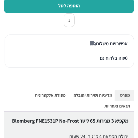
הוספה לסל
כמות של מקפיא No Frost בלומברג FNE1531P לבן
אפשרויות משלוח
0
₪
הובלה חינם
מפרט
מדיניות ושירותי הובלה
פסולת אלקטרונית
תנאים ואחריות
מקפיא 3 מגירות 65 ליטר Blomberg FNE1531P No-Frost
יכולת הקפאת 4 ק"ג ב- 24 שעות.