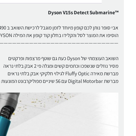
Dyson V15s Detect Submarine™‎
אבי סופר נותן לכם קופון מיוחד לזמן מוגבל לרכישת השואב ב 4490 ש"ח בלבד!
הוסיפו את המוצר לסל והקלידו בחלון קוד קופון את המילה DYSON ותתחדשו בשנה נקייה!
————————————————————————————
השואב העוצמתי של Dyson כעת גם שוטף מרצפות ופרקטים
מסיר נוזלים שנשפכו וכתמים קשים ומגלה פי 2 אבק בלתי נראה
מברשת מאירה Fluffy Optic לגילוי חלקיקי אבק בלתי נראים
מברשת Digital Motorbar עם 56 שיניים מפוליקרבונט המונעות הסתבכות של שיער סביב המברשת