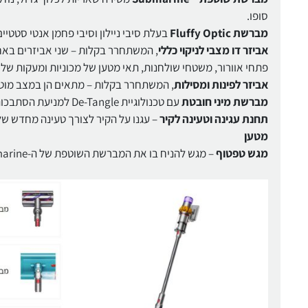
סופו.
מברשת Fluffy Optic
בעלת סיבי ניילון וסיבי פחמן אנטי סטטי
אביזר דו מצבי לניקוי כללי
, המשתחרר בקלות – שני אביזרים באחד.
פתחי אוורור, משטחי שולחנות, תאי מטען של מכוניות ומעקות של
אביזר לפינות ומסילות
, המשתחרר בקלות – מתאים הן במצב מוט וה
מברשת מיני חובטת
עם טכנולוגיית De-Tangle למניעת הסתבכות שיער – אוספת שיער ארוך ופרווה של חיות מחמד.
תחנת עגינה וטעינה לקיר
– עגנו על הקיר לצורך טעינה מחדש ש
מטען
מגש טפטוף
– מגש להניח בו את המברשת השוטפת של ה-submarine .