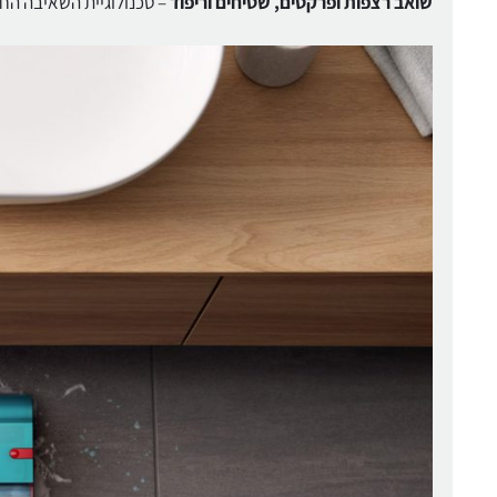
שואב רצפות ופרקטים, שטיחים וריפוד
– טכנולוגיית השאיבה החזקה והחכמה של Dyson מנקה