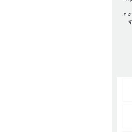
יטות.
וי