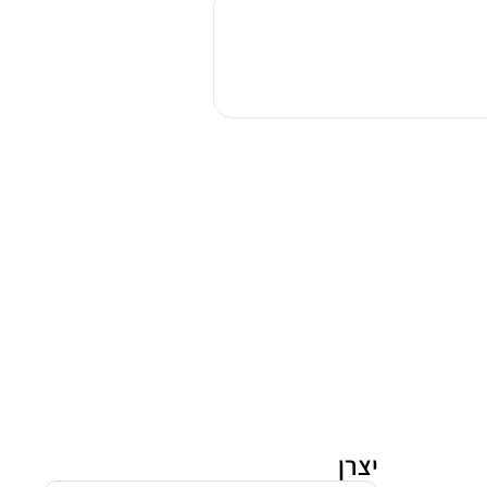
שוטף
דייסון
V15s
Detect
Submarine
יצרן