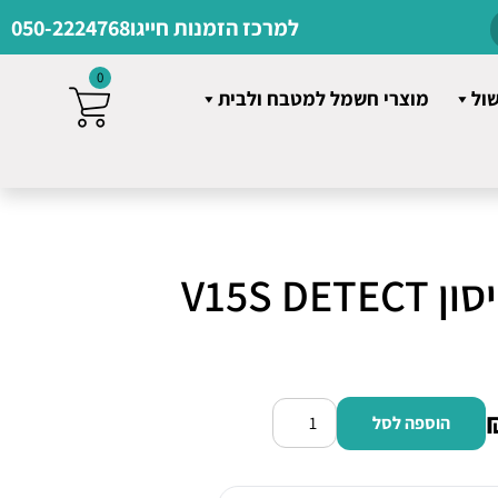
למרכז הזמנות חייגו
050-2224768
0
שול
מוצרי חשמל למטבח ולבית
שואב שוטף דייסון V15S DETECT
הוספה לסל
כמות
של
שואב