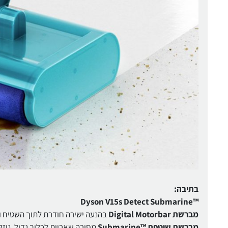
בתיבה:
™Dyson V15s Detect Submarine
מברשת Digital Motorbar
בהנעה ישירה חודרת לתוך השטיח ו
מברשת שוטפת ™Submarine
מסירה שאריות לכלוך גדול, נוז