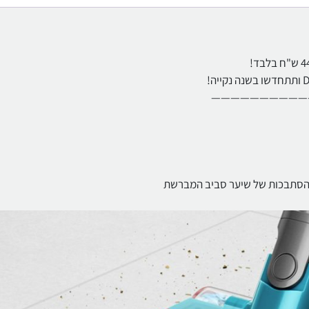
——————————