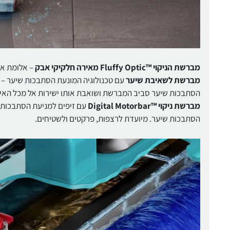
מברשת הניקוי ™Fluffy Optic מאירה חלקיקי אבק
– אלומת או
מברשת לשאיבת שיער
עם טכנולוגיה המונעת הסתבכות שיער –
הסתבכות שיער סביב המברשת ושואבת אותו ישירות אל מכל האי
מברשת ניקוי ™Digital Motorbar
עם זיפים למניעת הסתבכות ש
הסתבכות שיער. מיועדת לרצפות, פרקטים ולשטיחים.