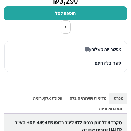
₪3,290
הוספה לסל
כמות של מקרר מקפיא תחתון 4 דלתות האייר HRF4494FB זכוכית שחורה
אפשרויות משלוח
0
₪
הובלה חינם
מפרט
מדיניות ושירותי הובלה
פסולת אלקטרונית
תנאים ואחריות
מקרר 4 דלתות בנפח 472 ליטר ברוטו HRF-4494FB האייר
HAIER זכוכית שחורה