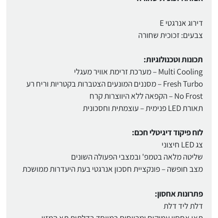
דירוג אנרגטי E
צבעים: זכוכית שחורה
תכונות וטכנולוגיות:
Multi Cooling – מערכת זרימת אוויר מעגלי
Fresh Turbo – מסננים המונעים הצטברות בקטריות וריח רע
No Frost – הקפאה ללא היווצרות קרח
תאורת LED פנימית – עוצמתית וחסכונית
לוח פיקוד דיגיטלי חכם:
צג LED חיצוני
שליטה מלאה בטמפ' ובמצבי הפעולה השונים
מצב חופשה – פונקציית חסכון אנרגטי בעת היעדרות ממושכת
פתרונות אחסון:
דלת ליד דלת
תאי אחסון עמוקים ומרווחים במיוחד בדלתות תא המזון