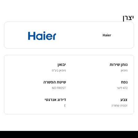
יצרן
Haier
נותן שירות
יבואן
ניופאן
ניופאן בע"מ
נפח
שיטת הפשרה
472 ליטר
NO FROST
צבע
דירוג אנרגטי
זכוכית שחורה
E