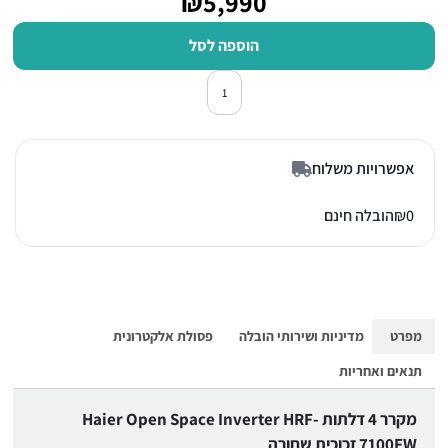
₪5,990
הוספה לסל
כמות של מקרר מקפיא תחתון 4 דלתות האייר HRF7100FW זכוכית לבנה
אפשרויות משלוח
0
₪
הובלה חינם
מפרט
מדיניות ושירותי הובלה
פסולת אלקטרונית
תנאים ואחריות
מקרר 4 דלתות Haier Open Space Inverter HRF-
7100FW זכוכית שחורה