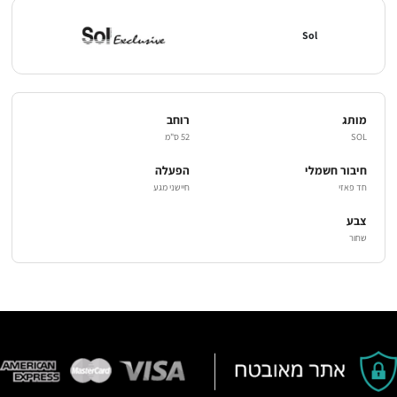
Sol
מותג
רוחב
SOL
52 ס"מ
חיבור חשמלי
הפעלה
חד פאזי
חיישני מגע
צבע
שחור