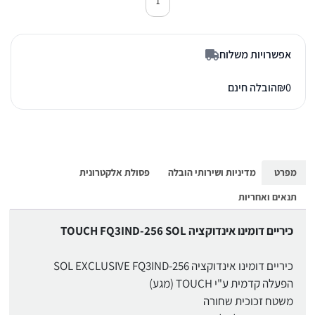
כמות של כיריים אינדוקציה סול FQ3IND-256 שחור
אפשרויות משלוח
0
₪
הובלה חינם
מפרט
מדיניות ושירותי הובלה
פסולת אלקטרונית
תנאים ואחריות
כיריים דומינו אינדוקציה TOUCH FQ3IND-256 SOL
כיריים דומינו אינדוקציה SOL EXCLUSIVE FQ3IND-256
הפעלה קדמית ע"י TOUCH (מגע)
משטח זכוכית שחורה