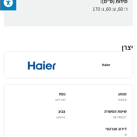
מידות (ס"מ):
ר: 60, ע: 60, ג: 170
יצרן
Haier
מותג
נפח
HAIER
347 ליטר
שיטת הפשרה
צבע
DE FROST
נירוסטה
דירוג אנרגטי
B