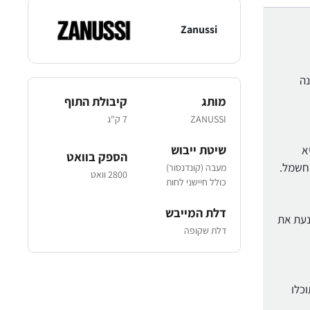
Zanussi
וכננה
מותג
קיבולת התוף
ZANUSSI
7 ק"ג
שיטת ייבוש
יא
הספק בוואט
החשמל.
מעבה (קונדנסור)
2800 וואט
כולל חיישני לחות
דלת המייבש
ונעת את
דלת שקופה
ות. תוכלו