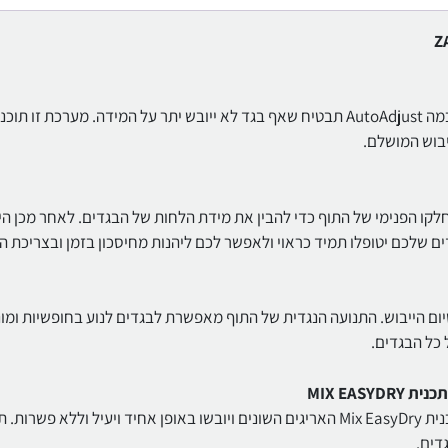
צמצמו את צריכת החשמל במהלך הייבוש ומערכת החיישנים החכמה AutoAdjust תבטיח שאף בגד לא ייובש יתר על המידה. מערכת זו ת
בוש המושלם.
ממוקמים בחלקו הפנימי של התוף כדי להבין את מידת הלחות של הבגדים. לאחר מכן ה
ם שלכם יטופלו תמיד כראוי ולאפשר לכם ליהנות מחיסכון בזמן ובצריכת 
גיהוץ בסיום הייבוש. התנועה הנגדית של התוף מאפשרת לבגדים לנוע בחופשיות ומ
כל הבגדים.
MIX EAS
יבשו במקביל את בגדי הכותנה והאריגים הסינתטיים שלכם עם תכנית Mix EasyDry האריגים השונים ויובשו באופן אחיד ויעיל וללא פשר
דים.