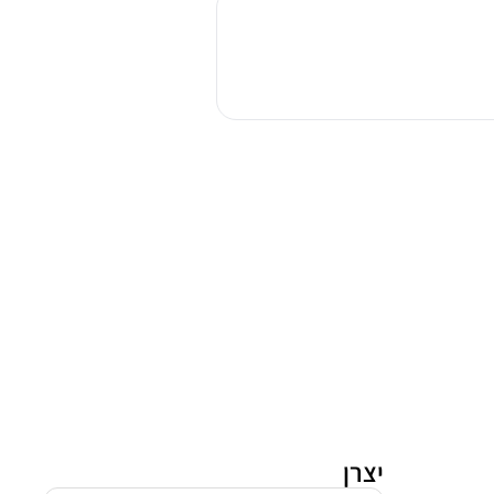
כביסה
פתח
חזית
זנוסי
ZDPB274W
יצרן