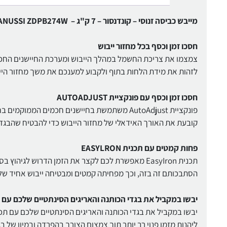
מייבש כביסה זנוסי – קונדנסור – 7 ק"ג – ZANUSSI ZDPB274W
חסכו זמן וכסף בכל מחזור ייבוש
לזהות את מידת הלחות בתוף ולקבוע למענכם את משך מחזור היי
חסכו זמן וכסף עם פונקציית AUTOADJUST
פונקציית AutoAdjust משתמשת בחיישנים חכמים ה
קובעת את האורך האידאלי של מחזור הייבוש כדי להבטיח שהבגדי
פחות קמטים עם תכנית EASYLRON
תכנית EasyIron מאפשרת לכם לקצר את הזמן הדרוש ל
הסתבכותם זה בזה, וכך מפחיתה קמטים ומבטיחה ייבוש אחיד של 
יבשו במקביל את בגדי הכותנה והאריגים הסינתטיים שלכם עם תכנית YDRY
ליהנות מזמן פנוי רב יותר תוך צמצום הצורך בהפרדה ובמיון של בג