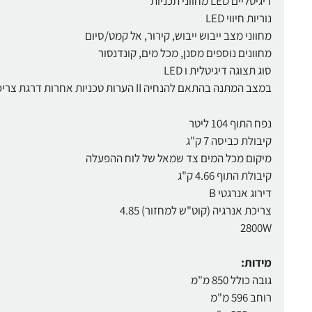
דיגיטליים LED מחווני תכניות
נוריות חיווי LED
מחווני מצב ייבוש ייבוש, קירור, אל קמט/סיום
מחוונים נוספים מסנן, מכל מים, קונדנסור
סוג תצוגה דיגיטלית ו LED
במצב המתנה בהתאם להנחיה II הערות טכניות אחרות דרגת צריכת חשמל W26/2012
נפח התוף 104 ליטר
קיבולת כביסה 7 ק"ג
מיקום מכל המים צד שמאל של לוח ההפעלה
קיבולת התוף 4.66 ק"ג
דירוג אנרגטי B
צריכת אנרגיה (קוט"ש למחזור) 4.85
2800W
מידות:
גובה כולל 850 מ"מ
רוחב 596 מ"מ