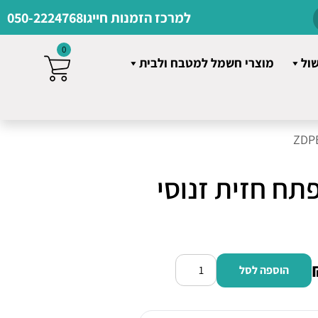
למרכז הזמנות חייגו
050-2224768
0
שול
מוצרי חשמל למטבח ולבית
תח חזית זנוסי
הוספה לסל
כמות
של
מייבש