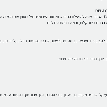
התחילו את פעולת הייבוש בשעה הרצויה עם פונקציית Delay Start. הגדירו שעה להפעלת המייבש ומחזור הייבוש יתחיל באופן אוטומטי ב
ש בגדים ביתר קלות, ובמועד המתאים לכם.
להציב את מייבש הכביסה. ניתן לשנות את כיוון פתיחת הדלת על ידי סיבוב
צורך בחיבור צינור פליטה חיצוני.
ץ קל, אריגים מעורבים, ריענון, בגדי ספורט, זמן סיבוב תוף דו-כיווני על מנת