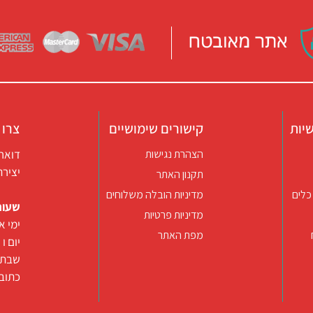
יות
קישורים שימושיים
צרו 
דואר אלקטרו
הצהרת נגישות
יצירת קשר ב
תקנון האתר
כלים
מדיניות הובלה משלוחים
שעות
מדיניות פרטיות
ימי א-ה 09:30-22:00 באונליין (החנות
מפת האתר
יום ו וערב
שבת ו
כתובת: רח’