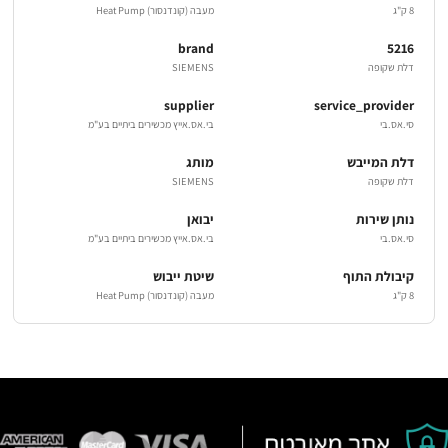
8 ק"ג
מעבה (קונדנסור) Heat Pump
brand
5216
דלת שקופה
SIEMENS
supplier
service_provider
סי.אס.בי
בי.אס.אייץ מכשירים ביתיים בע"מ
דלת המייבש
מותג
דלת שקופה
SIEMENS
נותן שירות
יבואן
סי.אס.בי
בי.אס.אייץ מכשירים ביתיים בע"מ
קיבולת התוף
שיטת ייבוש
8 ק"ג
מעבה (קונדנסור) Heat Pump