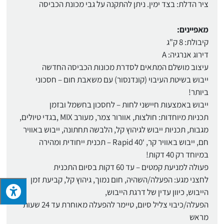
ציר הדלת: בצד ימין. ניתן להתקנה על גבי מכונת הכביסה
מאפיינים:
קיבולת: 8 ק"ג
דירוג אנרגיה: A
עיצוב מושלם המתאים לסדרת מכונות הכביסה החדשה
ייבוש בשיטת העיבוי (קונדנסור) עם משאבת חום – חסכוני
ביותר!
ייבוש באמצעות חיישני לחות – לחסכון בחשמל ובזמן
תכניות מיוחדות: חולצות, אוורור צמר, מעורב MIX ,בגדי טיולים,
מגבות, תכניות ייבוש לגיהוץ קל, הלבשה תחתונה, ייבוש באוויר
חם, ייבוש באוויר קר, ‘40 Rapid – תכנית ייחודית ומהירה
במיוחד רק 40 דקות!
פעולה למניעת קמטים – עד 60 דקות בסיום התכנית
לחצני מגע: הפעלה/השהיה, חום נמוך, גיהוץ קל, קביעת זמן
הייבוש, כיוון עדין של דרגת הייבוש,
הפעלה/כיבוי צליל סיום, טיימר להפעלה מאוחרת עד 24 שעות
מראש