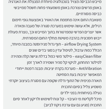
מייבש הכביסה מצויד בטכנולוגיה מיוחדת המנצלת את האנרגיה
באופן מרשים וצורכת באופן משמעותי פחות חשמל ממייבשי
כביסה מסורתיים.
משאבת החום אינה מחממת את האוויר באמצעות גופי חימום
רגילים, אלא עושה שימוש במערכת סגורה של מעבה ומאדה
אשר יוצרים הפרשי טמפרטורות בתוך המייבש וכך, נוצרת פעולת
ייבוש חסכונית בהרבה משיטת מחלף החום המסורתית.
airflow Drying System – תוף גדול מנירוסטה במבנה מיוחד,
הכולל כפות ערבול, לטיפול עדין בסוגי בדים שונים
easyClean filter – פילטר משי כפול בדלת וגישה קלה ומהירה
לפילטר התחתון, לניקוי קל מהיר ושמירה לאורך זמן
AntiVibration – מערכת בקרת יציבות: מבנה דפנות ייחודי
המאפשר יציבות בעת הסחיטה
תאורה פנימית של התוף ודלת שקופה עם מסגרת בעיצוב יוקרתי
משמיע צליל בסיום התכנית
נעילה בטיחותית בפני ילדים
מיכל לקליטת מי העיבוי – קל ונוח לשימוש ולריקון לאחר סיום
התכנית (מגיע גם עם ערכת ניקוז לביוב)