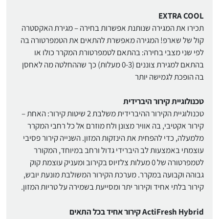
EXTRA COOL
תכירו את המגירה שנותנת אפשרות בחירה – מגירת האקסטרה
קול של שארפ! המגירה מאפשרת להתאים את הטמפרטורה בה
לפי שני מצבי בחירה: בהתאם לטמפרטורת המקרר כולו או
בהתאם למגירת צוננים (0-3 מעלות) כך שההחלטה מה לאחסן
בה הופכת לגמישה יותר
טכנולוגיית קירור היברידית
טכנולוגיית הקירור ההיברידית משלבת 2 שיטות קירור: האחת –
קירור אקטיבי, בה אוויר מצונן ולח מוזרם אל כל רחבי המקרר
מלמעלה, כדי להפחית את הינזקות המזון. השנייה קירור פסיבי
עוצמתי באמצעות לב היברידי גדול ורחב במיוחד, המקורר
לטמפרטורה של 0 מעלות צלזיוס בקירוב ומעניק עוצמת קוק
גבוהה וקבועה במקרר. מערכת הקירור המשולבת מונעת יובש,
קירור בלתי אחיד וקירור יתר ומסייעת בשמירה על טריות המזון.
ActiFresh Hybrid קירור אחיד בכל התאים