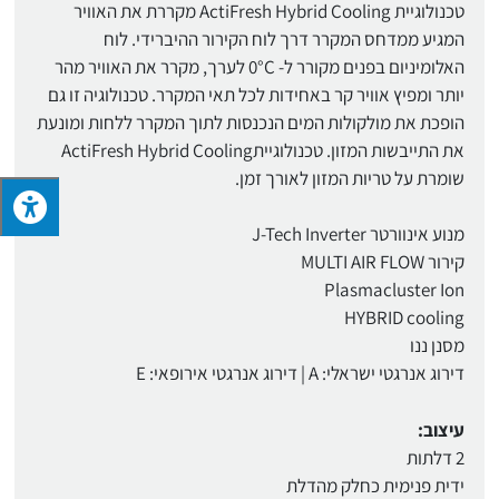
טכנולוגיית ActiFresh Hybrid Cooling מקררת את האוויר
המגיע ממדחס המקרר דרך לוח הקירור ההיברידי. לוח
האלומיניום בפנים מקורר ל- 0°C לערך, מקרר את האוויר מהר
יותר ומפיץ אוויר קר באחידות לכל תאי המקרר. טכנולוגיה זו גם
הופכת את מולקולות המים הנכנסות לתוך המקרר ללחות ומונעת
את התייבשות המזון. טכנולוגייתActiFresh Hybrid Cooling
שומרת על טריות המזון לאורך זמן.
מנוע אינוורטר J-Tech Inverter
קירור MULTI AIR FLOW
Plasmacluster Ion
HYBRID cooling
מסנן ננו
דירוג אנרגטי ישראלי: A | דירוג אנרגטי אירופאי: E
עיצוב:
2 דלתות
ידית פנימית כחלק מהדלת