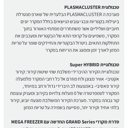
טכנולוגית PLASMACLUSTER
מערכת ה PLASMACLUSTER הבלעדית של שארפ מנטרלת
ביעילות בקטריות ונבגי עובש הנישאים בחלל המקרר יונים
חיוביים ושליליים אשר משתחררים מפתחי האוורור בתוך
המקרר, משפיעים על קרומי התא של הבקטריות ומעכבים את
התחלקות התאים. ניטרול הבקטריות והחיידקים שומר על טריות
המזון לאורך זמן ומפוגג את הריחות במקרר
טכנולוגיית Super HYBRID
טכנולוגיית הקירור ההיברידי משלבת שתי שיטות קירור: קירור
אקטיבי- אוויר מצונן ולח מוזרם אל כל רחבי המקרר מלמעלה
קירור פאסיבי- באמצעות לב היברידי גדול ורחב במיוחד,
המקורר לטמפרטורה של 0 מעלות צלזיוס בקירוב ומעניק עוצמת
קור גבוהה במקרר. מערכת הקירור המשולבת מונעת יובש, קירור
בלתי אחיד וקירור יתר, מסייעת בשמירה על טריות המזון
סדרת מקררי GRAND Series החדשה עם MEGA FREEZER