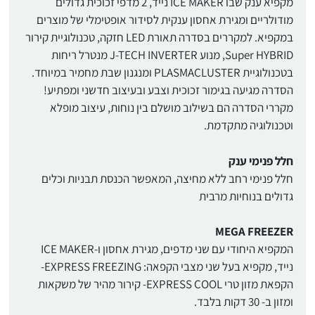
מקפיא ענק שבו ICE MAKER נייד, 2 מדפי זכוכית גדולים
מודולריים ומגירת אחסון ענקית לסידור אופטימלי של מוצרים
במקפיא. למקררים בסדרה תאורת LED חזקה, טכנולוגיית קירור
Super HYBRID, מנוע J-TECH INVERTER מנטרל ריחות
בטכנולוגיית PLASMACLUSTER ומנגנון שבת מחמיר במיוחד.
הסדרה מגיעה בגימור זכוכית וצבע ובעיצוב חדשני ומפתיע!
מקררי הסדרה הם בשילוב מושלם בין נוחות, עיצוב מופלא
וטכנולוגיה מתקדמת.
חלל פנימי ענק
חלל פנימי רחב ללא מחיצה, המאפשר הכנסת תבניות וכלים
גדולים בנוחיות מרבית
MEGA FREEZER
המקפיא היחודי עם שני מדפים, מגירת אחסון ו-ICE MAKER
נייד, מקפיא בעל שני מצבי הקפאה: EXPRESS FREEZING-
הקפאת מזון טרי EXPRESS COOL- קירור מהיר של משקאות
ומזון ב- 30 דקות בלבד.