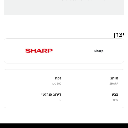
יצרן
Sharp
מותג
נפח
SHARP
600 ליטר
צבע
דירוג אנרגטי
שחור
E