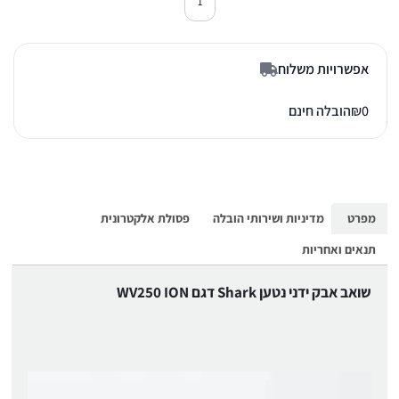
כמות של שואב אבק נטען שארק WV250
אפשרויות משלוח
0
₪
הובלה חינם
מפרט
מדיניות ושירותי הובלה
פסולת אלקטרונית
תנאים ואחריות
שואב אבק ידני נטען Shark דגם WV250 ION