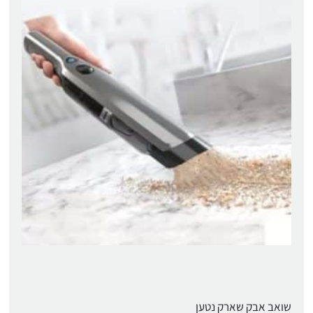
שואב אבק שארק נטען