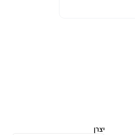
מורפי
ריצ'ארד
48151
יצרן