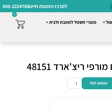
למרכז הזמנות חייגו
050-2224768
0
שול
מוצרי חשמל למטבח ולבית
פי ריצ'ארד 48151
הוספה לסל
כמות
של
מסחטת
מיצים