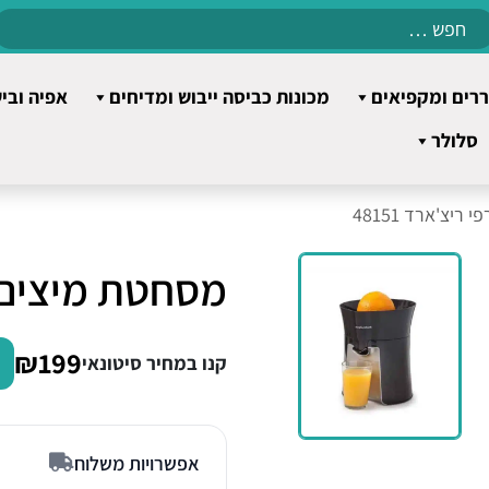
Search
for:
רים ומקפיאים
מכונות כביסה ייבוש ומדיחים
אפיה ובי
סלולר
יצ'ארד 48151
מסחטת מיצים מור
₪199
קנו במחיר סיטונאי
אפשרויות משלוח