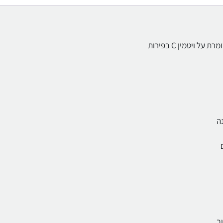
יטמין C בפירות
ך