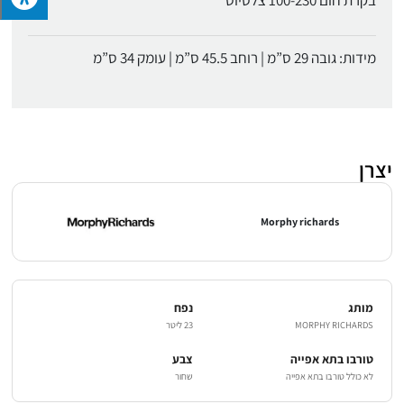
בקרת חום 100-230 צלסיוס
מידות: גובה 29 ס”מ | רוחב 45.5 ס”מ | עומק 34 ס”מ
יצרן
Morphy richards
מותג
נפח
MORPHY RICHARDS
23 ליטר
טורבו בתא אפייה
צבע
לא כולל טורבו בתא אפייה
שחור