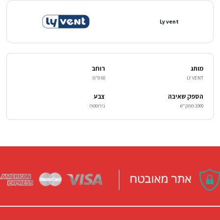
Ly vent
מותג
רוחב
LY VENT
60 ס"מ
הספק שאיבה
צבע
1000 ממק"ש
נירוסטה