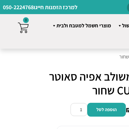
למרכז הזמנות חייגו
050-2224768
0
שול
מוצרי חשמל למטבח ולבית
משולב אפיה סאוטר
חור
הוספה לסל
כמות
של
מיקרוגל