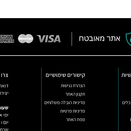
יות
קישורים שימושיים
צרו 
דואר אלקטרו
הצהרת נגישות
יצירת קשר ב
תקנון האתר
כלים
מדיניות הובלה משלוחים
שעות
מדיניות פרטיות
ימי א-ה 09:30-22:00 באונליין (החנות
מפת האתר
יום ו וערב
שבת ו