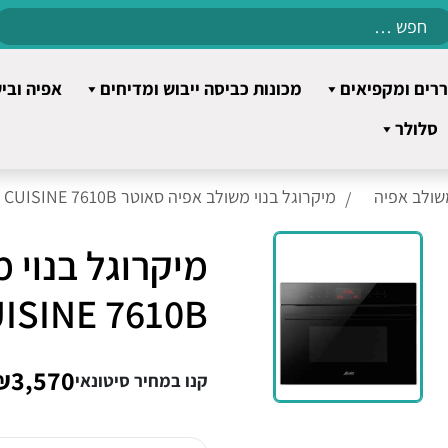
Search
for:
רים ומקפיאים
מכונות כביסה ייבוש ומדיחים
אפיה ובי
סלולר
משולב אפיה
מיקרוגל בנוי משולב אפיה סאוטר CUISINE 7610B שחור
מיקרוגל בנוי 
CUISINE 7610B ש
₪3,570
קנו במחיר סיטונאי