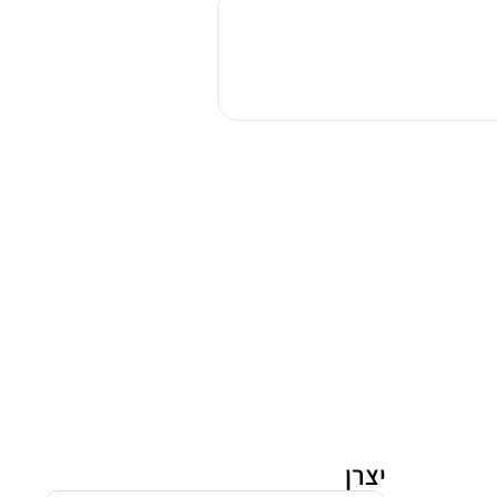
בנוי
משולב
אפיה
סאוטר
CUISINE
7610B
שחור
יצרן