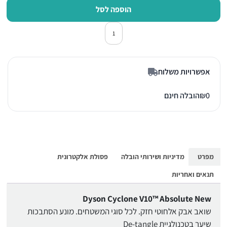
הוספה לסל
כמות של שואב אבק נטען דייסון V10 CYCLONE ABSOLUTE
אפשרויות משלוח
0
₪
הובלה חינם
מפרט
מדיניות ושירותי הובלה
פסולת אלקטרונית
תנאים ואחריות
Dyson Cyclone V10™ Absolute New
שואב אבק אלחוטי חזק. לכל סוגי המשטחים. מונע הסתבכות
שיער בטכנולגיית De-tangle