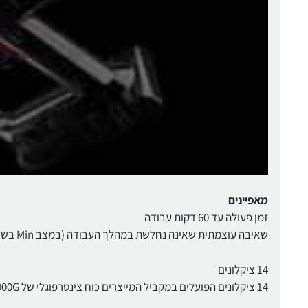
מאפיינים
זמן פעולה עד 60 דקות עבודה
שאיבה עוצמתית שאינה נחלשת במהלך העבודה (במצב Min בשימוש עם אביזר בלתי ממונע).
14 ציקלונים
14 ציקלונים הפועלים במקביל המייצרים כוח צינטרפוגלי של 79,000G לסינון ולכידת אבק מיקרוסקופי: כגון אבקנים ובקטריות, לתוך מכל האיסוף.