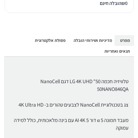
0
₪
הובלה חינם
מפרט
מדיניות ושירותי הובלה
פסולת אלקטרונית
תנאים ואחריות
טלוויזיה חכמה 50" LG 4K UHD דגם NanoCell
50NANO846QA
צג בטכנולוגיית NanoCell לצבעים טהורים ב- 4K Ultra HD
מעבד תמונה α 5 דור AI 4K 5 עם בינה מלאכותית, כולל למידה
עמוקה