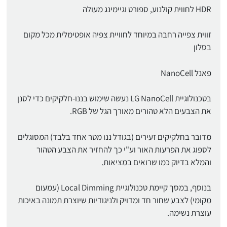
HDR לחווית קולנוע, ספורט וגיימינג מעולה
זווית צפייה רחבה במיוחד לחוויית צפיה אופטימלית מכל מקום
בסלון
פאנל NanoCell
בטכנולוגיית LG NanoCell נעשה שימוש בננו-חלקיקים כדי לסנן
את הצבעים הלא טהורים מאורך הגל של RGB.
מדובר בחלקיקים זעירים (בגודל ננו מטר אחד בלבד) המסוגלים
לספוג את הפרעות האור וע"י כך להחזיר את הצבע הטהור
והמלא בדיוק כמו שרואים במציאות.
בנוסף, במסך קיימת טכנולוגיית Local Dimming (עמעום
מקומי) לצבע שחור חד ומדויק ולניגודיות שיוצרת תמונה באיכות
עוצרת נשימה.