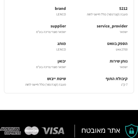
brand
5212
מעבה (קונדנסור) כולל חיישני לחות
LENCO
supplier
service_provider
ישפאר
ישפאר מוצרי צריכה בע"מ
הספק בוואט
מותג
2700 וואט
LENCO
נותן שירות
יבואן
ישפאר
ישפאר מוצרי צריכה בע"מ
קיבולת התוף
שיטת ייבוש
7 ק"ג
מעבה (קונדנסור) כולל חיישני לחות