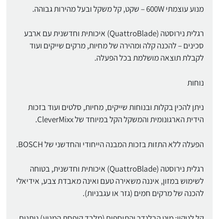
מנוע עוצמתי 600W – שקט, קל משקל ובעל מהירות גבוהה.
רגלית נירוסטה (QuattroBlade) איכותית וחדשנית עם ארבע
סכינים – להכנה קלה ומהירה של מחיות, מרקים שייקים ועוד
לקבלת תוצאה מושלמת בכל הפעלה.
נוחות
ניתן להכין בקלות ובנוחות שייקים, מחיות, סלטים ועוד בזכות
הידית הארגונומית והמשקל הקל במיוחד של CleverMixx.
הפעלה ללא התזות בזכות המבנה הייחודי והחדשני של BOSCH.
רגלית נירוסטה (QuattroBlade) איכותית וחדשנית, בטוחה
לשימוש במזון, איננה משאירה טעם ואינה מאבדת צבע, אידיאלי
להכנה של מרקים חמים (גזר או עגבניות).
קל לניקוי: מוט הבלנדר והתוספים (מלבד קופסת המנוע) ניתנים