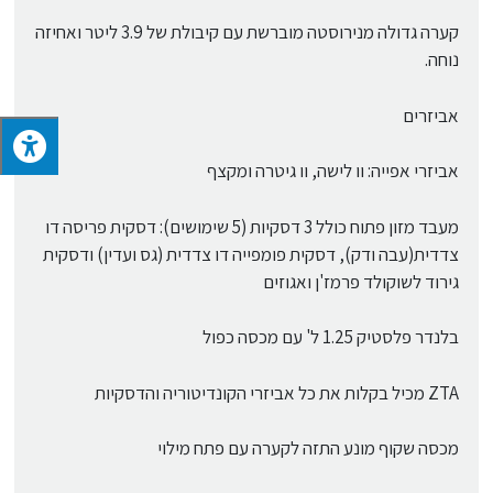
קערה גדולה מנירוסטה מוברשת עם קיבולת של 3.9 ליטר ואחיזה
נוחה.
אביזרים
אביזרי אפייה: וו לישה, וו גיטרה ומקצף
מעבד מזון פתוח כולל 3 דסקיות (5 שימושים): דסקית פריסה דו
צדדית(עבה ודק), דסקית פומפייה דו צדדית (גס ועדין) ודסקית
גירוד לשוקולד פרמז'ן ואגוזים
בלנדר פלסטיק‏ 1.25 ל' עם מכסה כפול
ZTA מכיל בקלות את כל אביזרי הקונדיטוריה והדסקיות
מכסה שקוף מונע התזה לקערה עם פתח מילוי