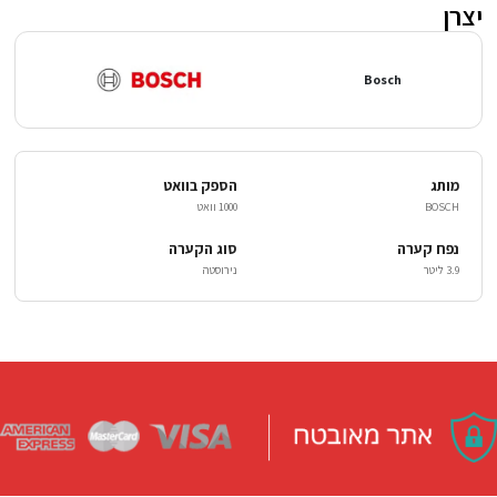
יצרן
Bosch
מותג
הספק בוואט
BOSCH
1000 וואט
נפח קערה
סוג הקערה
3.9 ליטר
נירוסטה