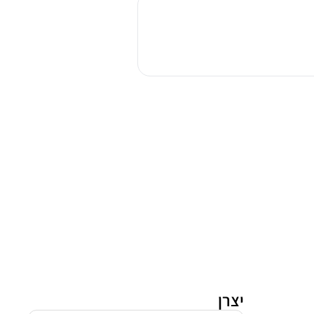
כלים
רגיל
צר
45
ס"מ
גורניה
GS52040
יצרן