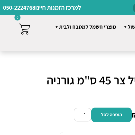
למרכז הזמנות חייגו
050-2224768
0
שול
מוצרי חשמל למטבח ולבית
מדיח כלים רגיל צר 45 ס"מ גורניה
הוספה לסל
כמות
של
מדיח