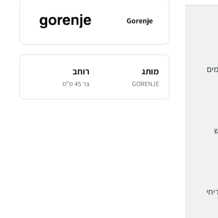
Gorenje
מים
מותג
רוחב
GORENJE
צר 45 ס"מ
ש
יחי