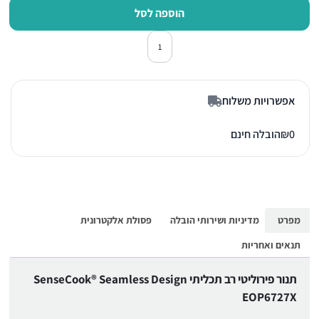
הוספה לסל
כמות של תנור אפיה בילד אין אלקטרולוקס P6727X
אפשרויות משלוח
0
₪
הובלה חינם
מפרט
מדיניות ושירותי הובלה
פסולת אלקטרונית
תנאים ואחריות
תנור פירוליטי רב תכליתי SenseCook® Seamless Design
EOP6727X