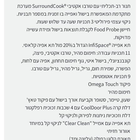
תנור רב-תכליתי עם טורבו אקטיבי ®SurroundCook מערכת
מתקדמת המאפשרת בישול ואפייה בו זמנית במספר תבניות.
ניקוי עצמי פירוליטי 3 תכניות שעה עד שלוש שעות.
חיישן Food Probe לקבלת תוצאות בישול ומידת עשייה
מדויקות.
תא אפייה ®InfiSpace הגדול ב20% מול תא אפיה קלאסי.
11 תכניות עבודה: חימום מהיר, טורבו אקטיבי, פיצה,
קונבנציונלי, בישול איטי, גוף חימום תחתון, אפיה עם לחות,
הפשרה, שמירת חום, גריל, גריל מהיר, גריל עם טורבו.
9 תכניות אוטומטיות.
פיקוד Omega Touch
חימום מהיר
שעון, טיימר, סטופר וקביעת אורך בישול עם פיקוד טאץ'
דלת קרה CoolDoor Plus עם 4 שכבות זכוכית רפלקטור
דלת וזכוכיות ניתנות לפירוק ולניקוי קל
תא אפייה עם אמייל "Clear Clean" לניקוי קל במיוחד
אוורור חזיתי
תאורת הלוגן כפולה (עליונה ומד)